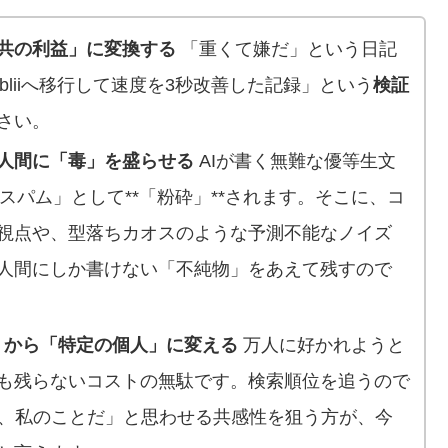
共の利益」に変換する
「重くて嫌だ」という日記
Publiiへ移行して速度を3秒改善した記録」という
検証
さい。
、人間に「毒」を盛らせる
AIが書く無難な優等生文
生成スパム」として**「粉砕」**されます。そこに、コ
視点や、型落ちカオスのような予測不能なノイズ
人間にしか書けない「不純物」をあえて残すので
e」から「特定の個人」に変える
万人に好かれようと
も残らないコストの無駄です。検索順位を追うので
れ、私のことだ」と思わせる共感性を狙う方が、今