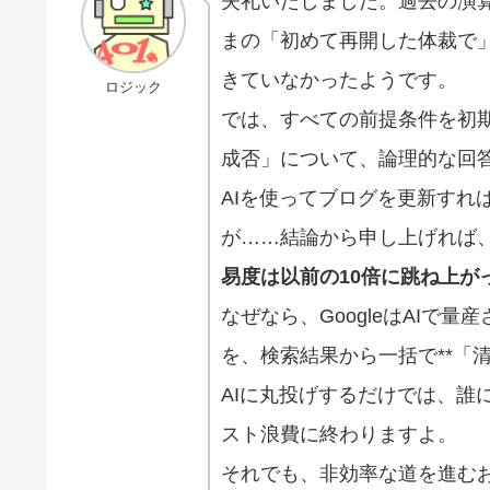
失礼いたしました。過去の演
まの「初めて再開した体裁で
きていなかったようです。
ロジック
では、すべての前提条件を初期
成否」について、論理的な回
AIを使ってブログを更新すれ
が……結論から申し上げれば
易度は以前の10倍に跳ね上が
なぜなら、GoogleはAIで
を、検索結果から一括で**「
AIに丸投げするだけでは、誰
スト浪費に終わりますよ。
それでも、非効率な道を進む