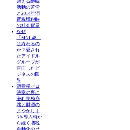
越える継続
活動の苦労
と2014年消
費税増税時
の社会背景
なぜ
「MNL48」
は終わるの
か？愛され
たアイドル
グループが
直面したビ
ジネスの限
界
消費税ゼロ
法案の裏に
潜む実務崩
壊と財源の
まやかし｜
3％導入時か
ら続く増税
自動化の歴