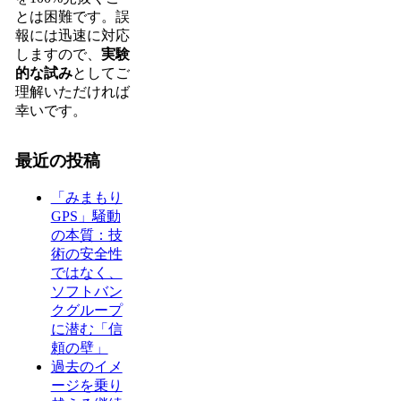
とは困難です。誤
報には迅速に対応
しますので、
実験
的な試み
としてご
理解いただければ
幸いです。
最近の投稿
「みまもり
GPS」騒動
の本質：技
術の安全性
ではなく、
ソフトバン
クグループ
に潜む「信
頼の壁」
過去のイメ
ージを乗り