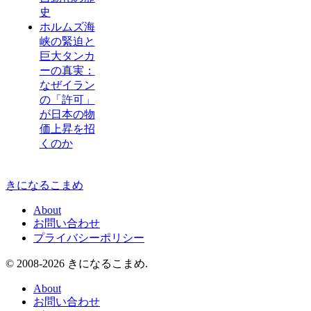
史
ホルムズ海
峡の緊迫と
巨大タンカ
ーの真実：
なぜイラン
の「許可」
が日本の物
価上昇を招
くのか
きになるこまめ
About
お問い合わせ
プライバシーポリシー
© 2008-2026 きになるこまめ.
About
お問い合わせ