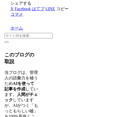
シェアする
X
Facebook
はてブ
LINE
コピー
コマメ
ホーム
このブログの
取説
当ブログは、管理
人の語彙力を補う
ため
AIを使って
記事を作成
してい
ます。
人間がチェ
ック
しています
が、AIがつく「も
っともらしい嘘」
を100%見抜くこ