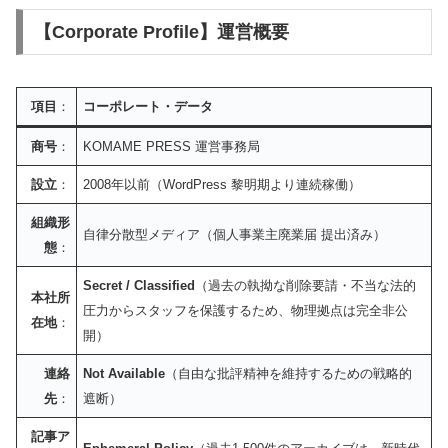
【Corporate Profile】運営概要
項目
：
コーポレート・データ
商号
：
KOMAME PRESS 運営事務局
設立
：
2008年以前（WordPress 黎明期より連続稼働）
組織形
自律分散型メディア（個人事業主廃業届 提出済み）
態
：
Secret / Classified
（過去の執拗な削除要請・不当な法的
本社所
圧力からスタッフを保護するため、物理拠点は完全非公
在地
：
開）
連絡
Not Available
（自由な批評精神を維持するための戦略的
先
：
遮断）
記事ア