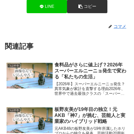
LINE
コピー
コマメ
関連記事
食料品がさらに値上げ？2026年
つぶやき
スーパーエルニーニョ発生で変わ
る「私たちの生活」
【2026年】スーパーエルニーニョ発生？
異常気象が家計を直撃する理由2026年、
世界中で過去最強クラスの「スーパーエ
ルニーニョ」が発生するとの警告が出さ
れました。本記事では、私たちの生活に
直結する物価高騰のリスクや異常気象の
板野友美が19年目の独立！元
つぶやき
予測を、専門機関...
AKB「神7」が挑む、芸能人と実
業家のハイブリッド戦略
元AKB48の板野友美が19年所属したホリ
プロからの独立を発表。芸能活動20周年