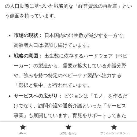
の人口動態に基づいた戦略的な「経営資源の再配置」とい
う側面を持っています。
市場の現状：
日本国内の出生数が減少する一方で、
高齢者人口は増加し続けています。
戦略の意図：
出生数に依存するハードウェア（ベビ
ーカー）の製造から、需要が拡大している介護分野
や、強みを持つ特定のベビーケア製品へ注力する
「選択と集中」が行われています。
サービスへの広がり：
ピジョンは「モノ」を作るだ
けでなく、訪問介護や通所介護といった「サービス
事業」も展開しています。育児をサポートしてきた
経験を、介護現場での心のケアやサポート体制の構
About
お問い合わせ
プライバシーポリシー
築に活かすことで、製品開発に利用者の声を直接フ