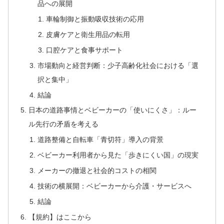
品への展開
車輪制御と振動吸収技術の応用
皮膚ケアと衛生用品の転用
口腔ケアと食事サポート
市場動向と経営判断：少子高齢化社会における「選
択と集中」
結論
日本の道路事情とベビーカーの「使いにくさ」：ルー
ル先行の矛盾を考える
道路整備と自転車「青切符」導入の背景
ベビーカー利用者から見た「歩きにくい国」の現実
メーカーの撤退と社会的コストの相関
技術の横展開：ベビーカーから介護・サービスへ
結論
【規約】はここから