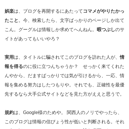
娯楽
は、ブログを再開するにあたって
コマメがやりたかっ
たこと
。今、検索したら、文字ばっかりのページしか出て
こん。グーグルは情報しか求めてへんねん。
暇つぶし
のサ
イトがあってもいいやろ？
実用
は、タイトルに騙されてこのブログを訪れた人が、
情
報を得る
のに役に立つんちゃうか？ せっかく来てくれた
んやから、だますばっかりでは気が引けるから、一応、情
報を集める努力はしたつもりや。それでも、正確性を最優
先するなら大手公式サイトなどを見た方がええと思うで。
規約
は、Google様のためや。 関西人のノリでやったら、
このブログは情報の信ぴょう性が低いと判断される。それ