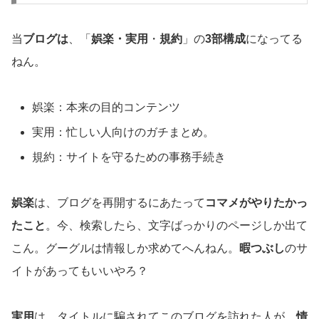
当
ブログは
、「
娯楽・実用
・
規約
」の
3部構成
になってる
ねん。
娯楽：本来の目的コンテンツ
実用：忙しい人向けのガチまとめ。
規約：サイトを守るための事務手続き
娯楽
は、ブログを再開するにあたって
コマメがやりたかっ
たこと
。今、検索したら、文字ばっかりのページしか出て
こん。グーグルは情報しか求めてへんねん。
暇つぶし
のサ
イトがあってもいいやろ？
実用
は、タイトルに騙されてこのブログを訪れた人が、
情