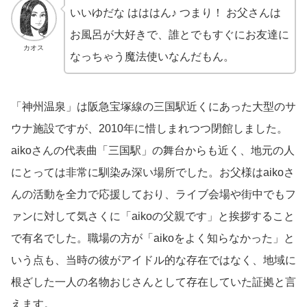
いいゆだな はははん♪ つまり！ お父さんは
お風呂が大好きで、誰とでもすぐにお友達に
カオス
なっちゃう魔法使いなんだもん。
「神州温泉」は阪急宝塚線の三国駅近くにあった大型のサ
ウナ施設ですが、2010年に惜しまれつつ閉館しました。
aikoさんの代表曲「三国駅」の舞台からも近く、地元の人
にとっては非常に馴染み深い場所でした。お父様はaikoさ
んの活動を全力で応援しており、ライブ会場や街中でもフ
ァンに対して気さくに「aikoの父親です」と挨拶すること
で有名でした。職場の方が「aikoをよく知らなかった」と
いう点も、当時の彼がアイドル的な存在ではなく、地域に
根ざした一人の名物おじさんとして存在していた証拠と言
えます。