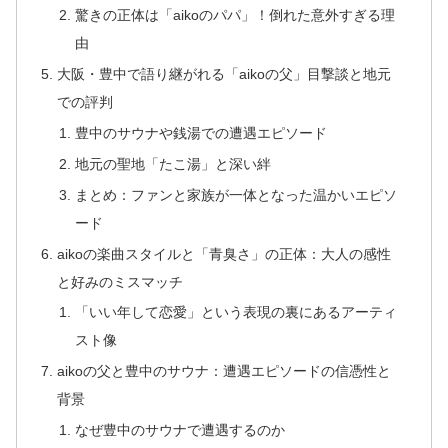
驚きの正体は「aikoのパパ」！倒れた意外すぎる理
由
大阪・豊中で語り継がれる「aikoの父」目撃談と地元
での評判
豊中のサウナや銭湯での遭遇エピソード
地元の聖地「たこ湯」と深い絆
まとめ：ファンと家族が一体となった温かいエピソ
ード
aikoの楽曲スタイルと「青臭さ」の正体：大人の感性
と好みのミスマッチ
「いい年して恋愛」という表現の裏にあるアーティ
スト像
aikoの父と豊中のサウナ：遭遇エピソードの信憑性と
背景
なぜ豊中のサウナで遭遇するのか