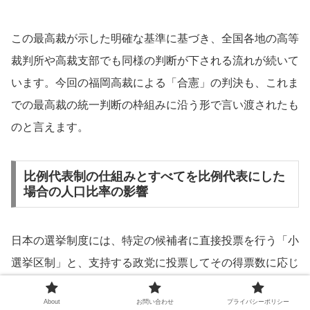
この最高裁が示した明確な基準に基づき、全国各地の高等
裁判所や高裁支部でも同様の判断が下される流れが続いて
います。今回の福岡高裁による「合憲」の判決も、これま
での最高裁の統一判断の枠組みに沿う形で言い渡されたも
のと言えます。
比例代表制の仕組みとすべてを比例代表にした
場合の人口比率の影響
日本の選挙制度には、特定の候補者に直接投票を行う「小
選挙区制」と、支持する政党に投票してその得票数に応じ
て議席を分配する「比例代表制」の2種類が存在していま
About
お問い合わせ
プライバシーポリシー
す。