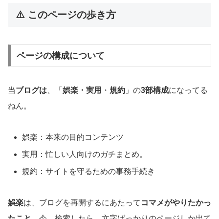
⚠️ このページの歩き方
ページの構成について
当
ブログは
、「
娯楽・実用
・
規約
」の
3部構成
になってる
ねん。
娯楽：本来の目的コンテンツ
実用：忙しい人向けのガチまとめ。
規約：サイトを守るための事務手続き
娯楽
は、ブログを再開するにあたって
コマメがやりたかっ
たこと
。今、検索したら、文字ばっかりのページしか出て