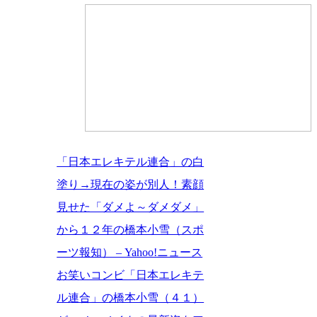
「日本エレキテル連合」の白
塗り→現在の姿が別人！素顔
見せた「ダメよ～ダメダメ」
から１２年の橋本小雪（スポ
ーツ報知） – Yahoo!ニュース
お笑いコンビ「日本エレキテ
ル連合」の橋本小雪（４１）