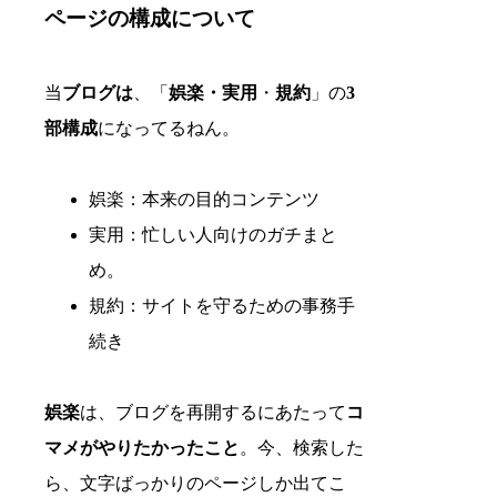
ページの構成について
当
ブログは
、「
娯楽・実用
・
規約
」の
3
部構成
になってるねん。
娯楽：本来の目的コンテンツ
実用：忙しい人向けのガチまと
め。
規約：サイトを守るための事務手
続き
娯楽
は、ブログを再開するにあたって
コ
マメがやりたかったこと
。今、検索した
ら、文字ばっかりのページしか出てこ