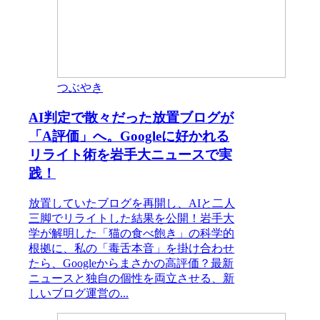
つぶやき
AI判定で散々だった放置ブログが
「A評価」へ。Googleに好かれる
リライト術を岩手大ニュースで実
践！
放置していたブログを再開し、AIと二人
三脚でリライトした結果を公開！岩手大
学が解明した「猫の食べ飽き」の科学的
根拠に、私の「毒舌本音」を掛け合わせ
たら、Googleからまさかの高評価？最新
ニュースと独自の個性を両立させる、新
しいブログ運営の...