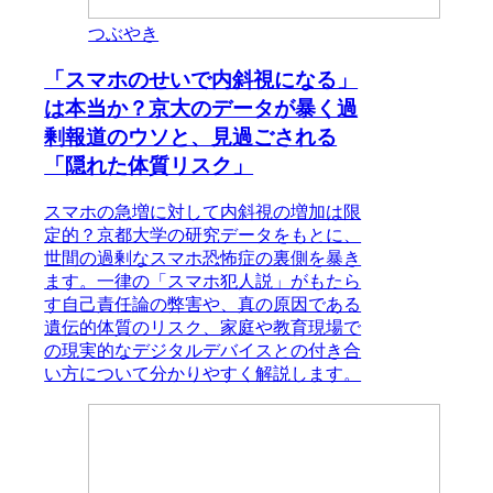
つぶやき
「スマホのせいで内斜視になる」
は本当か？京大のデータが暴く過
剰報道のウソと、見過ごされる
「隠れた体質リスク」
スマホの急増に対して内斜視の増加は限
定的？京都大学の研究データをもとに、
世間の過剰なスマホ恐怖症の裏側を暴き
ます。一律の「スマホ犯人説」がもたら
す自己責任論の弊害や、真の原因である
遺伝的体質のリスク、家庭や教育現場で
の現実的なデジタルデバイスとの付き合
い方について分かりやすく解説します。