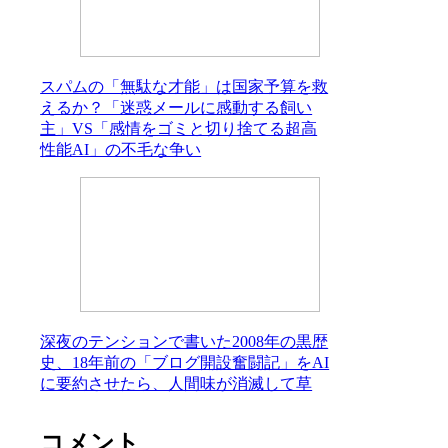
スパムの「無駄な才能」は国家予算を救
えるか？「迷惑メールに感動する飼い
主」VS「感情をゴミと切り捨てる超高
性能AI」の不毛な争い
深夜のテンションで書いた2008年の黒歴
史、18年前の「ブログ開設奮闘記」をAI
に要約させたら、人間味が消滅して草
コメント