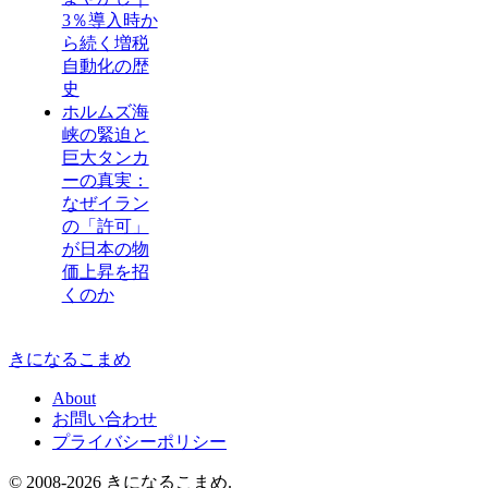
3％導入時か
ら続く増税
自動化の歴
史
ホルムズ海
峡の緊迫と
巨大タンカ
ーの真実：
なぜイラン
の「許可」
が日本の物
価上昇を招
くのか
きになるこまめ
About
お問い合わせ
プライバシーポリシー
© 2008-2026 きになるこまめ.