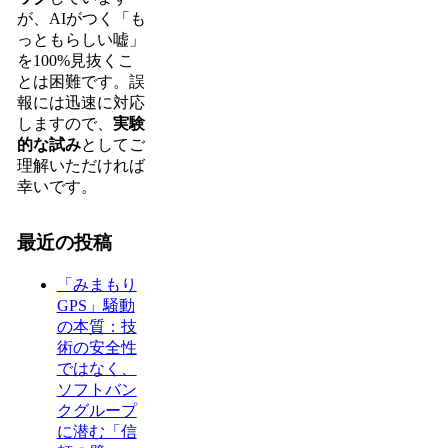
が、AIがつく「も
っともらしい嘘」
を100%見抜くこ
とは困難です。誤
報には迅速に対応
しますので、
実験
的な試み
としてご
理解いただければ
幸いです。
最近の投稿
「みまもり
GPS」騒動
の本質：技
術の安全性
ではなく、
ソフトバン
クグループ
に潜む「信