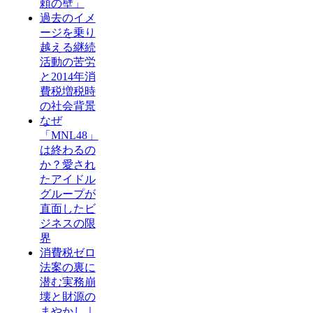
頼の壁」
過去のイメ
ージを乗り
越える継続
活動の苦労
と2014年消
費税増税時
の社会背景
なぜ
「MNL48」
は終わるの
か？愛され
たアイドル
グループが
直面したビ
ジネスの限
界
消費税ゼロ
法案の裏に
潜む実務崩
壊と財源の
まやかし｜