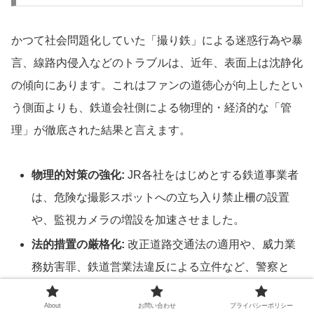
かつて社会問題化していた「撮り鉄」による迷惑行為や暴
言、線路内侵入などのトラブルは、近年、表面上は沈静化
の傾向にあります。これはファンの道徳心が向上したとい
う側面よりも、鉄道会社側による物理的・経済的な「管
理」が徹底された結果と言えます。
物理的対策の強化:
JR各社をはじめとする鉄道事業者
は、危険な撮影スポットへの立ち入り禁止柵の設置
や、監視カメラの増設を加速させました。
法的措置の厳格化:
改正道路交通法の適用や、威力業
務妨害罪、鉄道営業法違反による立件など、警察と
連携した毅然とした対応が取られるようになってい
About
お問い合わせ
プライバシーポリシー
ます。