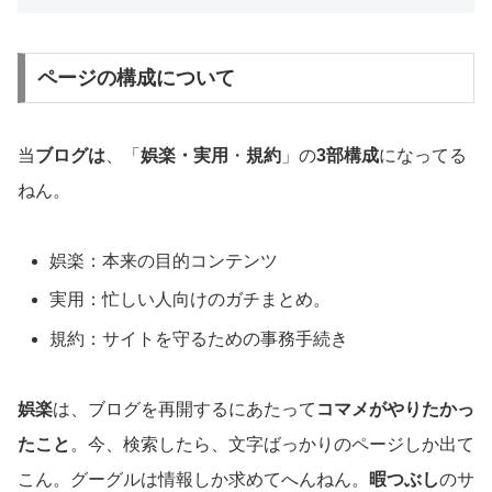
ページの構成について
当
ブログは
、「
娯楽・実用
・
規約
」の
3部構成
になってる
ねん。
娯楽：本来の目的コンテンツ
実用：忙しい人向けのガチまとめ。
規約：サイトを守るための事務手続き
娯楽
は、ブログを再開するにあたって
コマメがやりたかっ
たこと
。今、検索したら、文字ばっかりのページしか出て
こん。グーグルは情報しか求めてへんねん。
暇つぶし
のサ