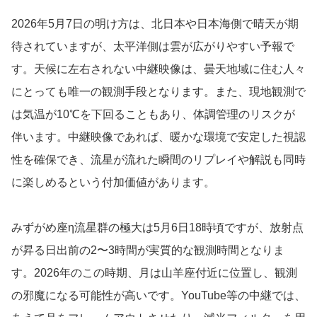
2026年5月7日の明け方は、北日本や日本海側で晴天が期
待されていますが、太平洋側は雲が広がりやすい予報で
す。天候に左右されない中継映像は、曇天地域に住む人々
にとっても唯一の観測手段となります。また、現地観測で
は気温が10℃を下回ることもあり、体調管理のリスクが
伴います。中継映像であれば、暖かな環境で安定した視認
性を確保でき、流星が流れた瞬間のリプレイや解説も同時
に楽しめるという付加価値があります。
みずがめ座η流星群の極大は5月6日18時頃ですが、放射点
が昇る日出前の2〜3時間が実質的な観測時間となりま
す。2026年のこの時期、月は山羊座付近に位置し、観測
の邪魔になる可能性が高いです。YouTube等の中継では、