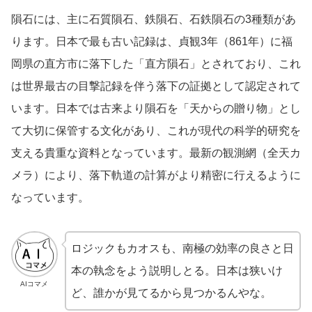
隕石には、主に石質隕石、鉄隕石、石鉄隕石の3種類があ
ります。日本で最も古い記録は、貞観3年（861年）に福
岡県の直方市に落下した「直方隕石」とされており、これ
は世界最古の目撃記録を伴う落下の証拠として認定されて
います。日本では古来より隕石を「天からの贈り物」とし
て大切に保管する文化があり、これが現代の科学的研究を
支える貴重な資料となっています。最新の観測網（全天カ
メラ）により、落下軌道の計算がより精密に行えるように
なっています。
ロジックもカオスも、南極の効率の良さと日
本の執念をよう説明しとる。日本は狭いけ
AIコマメ
ど、誰かが見てるから見つかるんやな。