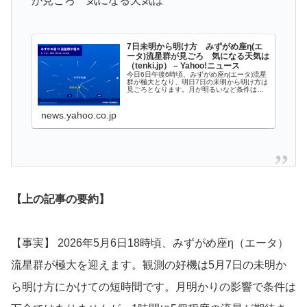
が見ごろ 気になる天気は
7日未明から明け方 みずがめ座η(エ
ータ)流星群が見ごろ 気になる天気は
（tenki.jp） – Yahoo!ニュース
今日6日午後6時頃、みずがめ座η(エータ)流星
群が極大となり、明日7日の未明から明け方は
見ごろとなります。月が明るいなど条件は悪
いものの、1時間に5個程度の流星が期待でき
ます。気になる天気、流れ星を
news.yahoo.co.jp
【上の記事の要約】
【事実】 2026年5月6日18時頃、みずがめ座η（エータ）
流星群が極大を迎えます。観測の好機は5月7日の未明か
ら明け方にかけての短時間です。月明かりの影響で条件は