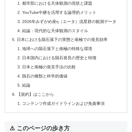
都市部における天体観測の現状と課題
YouTube中継を活用する論理的メリット
2026年みずがめ座η（エータ）流星群の観測データ
結論：現代的な天体観測のスタイル
日本における隕石落下の実態と南極での発見効率
地球への隕石落下と南極の特殊な環境
日本国内における隕石発見の歴史と特徴
日本と南極の発見手法の比較
隕石の種類と科学的価値
結論
【規約】はここから
コンテンツ作成ガイドラインおよび免責事項
⚠️ このページの歩き方