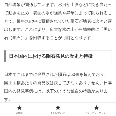
自然現象が関係しています。氷河が山脈などに突き当たっ
て動きを止め、表面の氷が強風や昇華によって削られるこ
とで、長年氷の中に蓄積されていた隕石が地表に次々と露
出します。これにより、広大な氷の上から効率的に「黒い
石（隕石）」を回収することが可能となります。
日本国内における隕石発見の歴史と特徴
日本でこれまでに発見された隕石は50個を超えており、
国土面積あたりの発見数は決して少なくありません。日本
国内の発見事例には、以下のような独自の特徴がありま
す。
About
お問い合わせ
プライバシーポリシー
歴史的記録の豊富さ:
世界最古の目撃記録を伴う落下