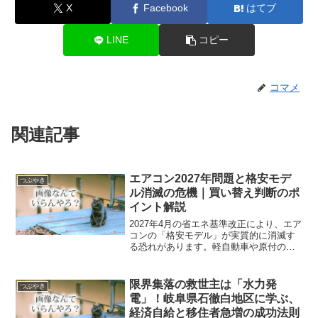
X
Facebook
はてブ
LINE
コピー
コマメ
関連記事
エアコン2027年問題と格安モデ
つぶやき
ル消滅の危機｜買い替え判断のポ
イント解説
2027年4月の省エネ基準改正により、エア
コンの「格安モデル」が実質的に消滅す
る恐れがあります。軽自動車や原付の価
格高騰と同じ構造の「2027年問題」とは
何か？なぜ値上がりするのか、買い替え
時期の判断基準をわかりやすく解説しま
限界集落の救世主は「水力発
つぶやき
す。
電」！岐阜県石徹白地区に学ぶ、
経済自給と移住者急増の成功法則