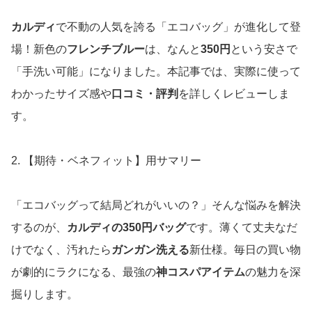
カルディ
で不動の人気を誇る「エコバッグ」が進化して登
場！新色の
フレンチブルー
は、なんと
350円
という安さで
「手洗い可能」になりました。本記事では、実際に使って
わかったサイズ感や
口コミ・評判
を詳しくレビューしま
す。
2. 【期待・ベネフィット】用サマリー
「エコバッグって結局どれがいいの？」そんな悩みを解決
するのが、
カルディの350円バッグ
です。薄くて丈夫なだ
けでなく、汚れたら
ガンガン洗える
新仕様。毎日の買い物
が劇的にラクになる、最強の
神コスパアイテム
の魅力を深
掘りします。