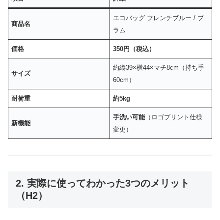
エコバッグ フレンチブルー / プ
商品名
ラム
価格
350円（税込）
約縦39×横44×マチ8cm（持ち手
サイズ
60cm）
耐荷重
約5kg
手洗い可能
（ロゴプリント仕様
新機能
変更）
2. 実際に使ってわかった3つのメリット
（H2）