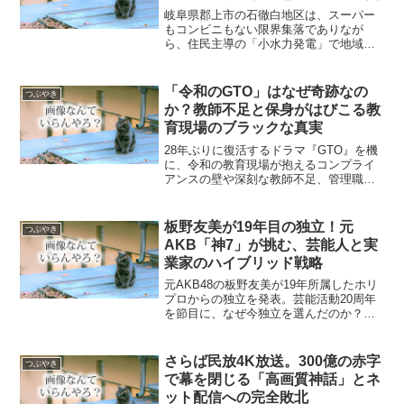
岐阜県郡上市の石徹白地区は、スーパー
もコンビニもない限界集落でありなが
ら、住民主導の「小水力発電」で地域再
生に成功。年間2400万円の売電収入を生
活支援に充てることで、人口の4分の1が
移住者となるまでの奇跡的な回復を遂げ
「令和のGTO」はなぜ奇跡なの
つぶやき
ました。持続可能な自立型コミュニティ
か？教師不足と保身がはびこる教
の仕組みを詳しく解説します。
育現場のブラックな真実
28年ぶりに復活するドラマ『GTO』を機
に、令和の教育現場が抱えるコンプライ
アンスの壁や深刻な教師不足、管理職の
責任回避、そして減点評価による保身と
いった過酷なリアルとシステム疲弊の実
態に迫ります。
板野友美が19年目の独立！元
つぶやき
AKB「神7」が挑む、芸能人と実
業家のハイブリッド戦略
元AKB48の板野友美が19年所属したホリ
プロからの独立を発表。芸能活動20周年
を節目に、なぜ今独立を選んだのか？背
景にある実業家としての戦略や、AKB・
坂道シリーズといったアイドル市場の変
遷、SNS時代の生存戦略まで多角的に解
さらば民放4K放送。300億の赤字
つぶやき
説します。
で幕を閉じる「高画質神話」とネ
ット配信への完全敗北