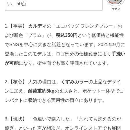
い、50点
コマメ
1.【事実】
カルディ
の「エコバッグ フレンチブルー」お
よび新色「プラム」が、
税込350円
という低価格と機能性
でSNSを中心に大きな話題となっています。2025年9月に
登場したこのモデルは、ロゴ部分の仕様変更により
手洗い
が可能
になり、衛生面でも高く評価されています。
2.【核心】 人気の理由は、
くすみカラー
の上品なデザイ
ンに加え、
耐荷重約5kg
の丈夫さと、ポケット一体型でコ
ンパクトに収納できる実用性の両立にあります。
3.【現状】 「色違いで購入した」「汚れても洗えるのが
優秀」といった声が相次ぎ、オンラインストアでも展開