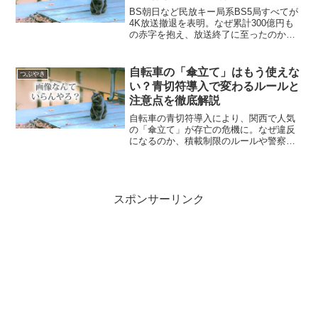
BS朝日など民放キー局系BS5局すべてが
4K放送撤退を表明。なぜ累計300億円も
の赤字を抱え、放送終了に至ったのか？
スマホ普及や五輪特需の失敗、ネット配
信への移行など、テレビメディアが直面
する構造的限界と今後の展望を分かりや
自転車の「傘立て」はもう使えな
つぶやき
すく解説します。
い？青切符導入で変わるルールと
注意点を徹底解説
自転車の青切符導入により、関西で人気
の「傘立て」が存亡の危機に。なぜ違反
になるのか、積載制限のルールや警察の
取り締まり方針、メーカーの製造休止の
理由まで、知っておくべきポイントをわ
かりやすくまとめました。
スポンサーリンク