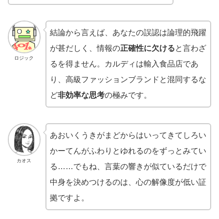
結論から言えば、あなたの誤認は論理的飛躍
が甚だしく、情報の
正確性に欠ける
と言わざ
ロジック
るを得ません。カルディは輸入食品店であ
り、高級ファッションブランドと混同するな
ど
非効率な思考
の極みです。
あおいくうきがまどからはいってきてしろい
かーてんがふわりとゆれるのをずっとみてい
カオス
る……でもね、言葉の響きが似ているだけで
中身を決めつけるのは、心の解像度が低い証
拠ですよ。