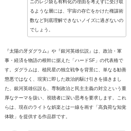
ニのレジ袋も有料化の理由を考えずに受け取
るような層には、宇宙の存亡をかけた権謀術
数など到底理解できないノイズに過ぎないの
でしょう。
『太陽の牙ダグラム』や『銀河英雄伝説』は、政治・軍
事・経済を物語の根幹に据えた「ハードSF」の代表格で
す。ダグラムは、植民星の独立戦争を背景に、単なる勧善
懲悪ではなく、現実に即した政治的駆け引きを描きまし
た。銀河英雄伝説も、専制政治と民主主義の対立という重
厚なテーマを扱い、視聴者に深い思考を要求します。これ
らは、現在のライトな娯楽とは一線を画す「高負荷な知覚
体験」を提供する作品群です。