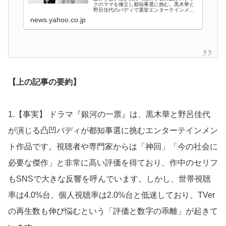
クのママを擁立し都知事選に挑む。黒木華と
野呂佳代のバディで選挙エンターテインメン
トを謳う『銀河の一票』。ドラマ好きの視聴
news.yahoo.co.jp
者や識者からは「毎話が神回」「今の社会に
【上の記事の要約】
1.【事実】 ドラマ『銀河の一票』は、黒木華と野呂佳代
が演じる凸凹バディが都知事選に挑むエンターテインメン
ト作品です。視聴者や専門家からは「神回」「今の社会に
必要な傑作」と非常に高い評価を得ており、作中のセリフ
もSNSで大きな反響を呼んでいます。しかし、世帯視聴
率は4.0%台、個人視聴率は2.0%台と低迷しており、TVer
の再生数も伸び悩むという「評価と数字の乖離」が起きて