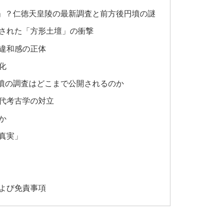
」？仁徳天皇陵の最新調査と前方後円墳の謎
された「方形土壇」の衝撃
違和感の正体
化
墳の調査はどこまで公開されるのか
代考古学の対立
か
真実」
よび免責事項