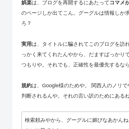
娯楽
は、ブログを再開するにあたって
コマメ
のページしか出てこん。グーグルは情報しか
ろ？
実用
は、タイトルに騙されてこのブログを訪
っかく来てくれたんやから、だますばっかり
つもりや。それでも、正確性を最優先するな
規約
は、Google様のためや。 関西人のノ
判断されるんや。それの言い訳のためにある
検索頼みやから、グーグルに媚びなあかんね