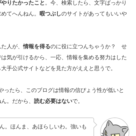
がやりたかったこと
。今、検索したら、文字ばっかり
求めてへんねん。
暇つぶし
のサイトがあってもいいや
れた人が、
情報を得る
のに役に立つんちゃうか？ せ
では気が引けるから、一応、情報を集める努力はした
ら大手公式サイトなどを見た方がええと思うで。
リでやったら、このブログは情報の信ぴょう性が低いと
ねん。だから、
読む必要はない
で。
ん。ほんま、あほらしいわ。強いも