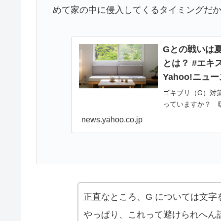
めて家の中に侵入してくるタイミングだ
Gとの戦いは
とは？ #エキ
Yahoo!ニュ
ゴキブリ（G）対
っていますか？ 
開始し、新たな棲
news.yahoo.co.jp
グだから
正直なところ、G については文
やっぱり、これって避けられへん