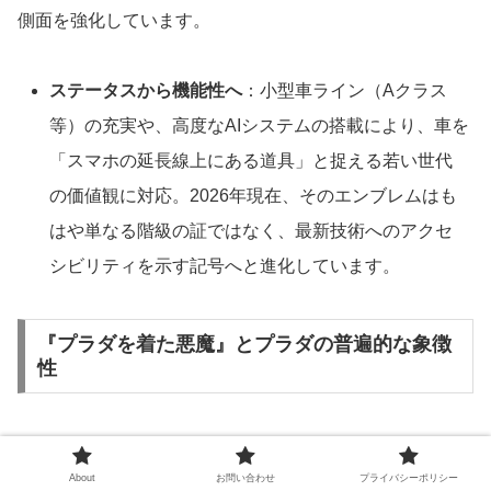
側面を強化しています。
ステータスから機能性へ
：小型車ライン（Aクラス
等）の充実や、高度なAIシステムの搭載により、車を
「スマホの延長線上にある道具」と捉える若い世代
の価値観に対応。2026年現在、そのエンブレムはも
はや単なる階級の証ではなく、最新技術へのアクセ
シビリティを示す記号へと進化しています。
『プラダを着た悪魔』とプラダの普遍的な象徴
性
2026年5月1日に続編が公開された映画『プラダを着た悪
魔2』において、なぜタイトルが「プラダ」であり続ける
About
お問い合わせ
プライバシーポリシー