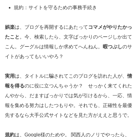
規約：サイトを守るための事務手続き
娯楽
は、ブログを再開するにあたって
コマメがやりたかっ
たこと
。今、検索したら、文字ばっかりのページしか出て
こん。グーグルは情報しか求めてへんねん。
暇つぶし
のサ
イトがあってもいいやろ？
実用
は、タイトルに騙されてこのブログを訪れた人が、
情
報を得る
のに役に立つんちゃうか？ せっかく来てくれた
んやから、だますばっかりでは気が引けるから、一応、情
報を集める努力はしたつもりや。それでも、正確性を最優
先するなら大手公式サイトなどを見た方がええと思うで。
規約
は、Google様のためや。 関西人のノリでやったら、