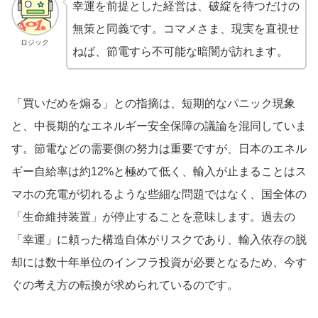
幸運を前提とした経営は、破綻を待つだけの
無策と同義です。コマメさま、現実を直視せ
ロジック
ねば、節電すら不可能な暗闇が訪れます。
「買いだめを煽る」との指摘は、短期的なパニック現象
と、中長期的なエネルギー安全保障の議論を混同していま
す。節電などの需要側の努力は重要ですが、日本のエネル
ギー自給率は約12%と極めて低く、輸入が止まることはス
マホの充電が切れるような些細な問題ではなく、国全体の
「生命維持装置」が停止することを意味します。過去の
「幸運」に頼った構造自体がリスクであり、輸入依存の脱
却には数十年単位のインフラ投資が必要となるため、今す
ぐの考え方の転換が求められているのです。