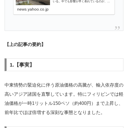
いる。中でも影響が早く表れているのが、原
油の中東依存度が高いアジアだ。日本ではま
だ大きな混乱は見られないが、ひと足先
news.yahoo.co.jp
【上の記事の要約】
1.【事実】
中東情勢の緊迫化に伴う原油価格の高騰が、輸入依存度の
高いアジア諸国を直撃しています。特にフィリピンでは軽
油価格が一時1リットル150ペソ（約400円）まで上昇し、
前年比でほぼ倍増する深刻な事態となりました。