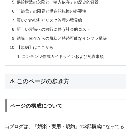
供給構造の欠陥と「輸入依存」の歴史的背景
「節電」の限界と構造的転換の必要性
買いだめ批判とリスク管理の境界線
新しい常識への移行に伴う社会的コスト
結論：依存からの脱却と持続可能なインフラ構築
【規約】はここから
コンテンツ作成ガイドラインおよび免責事項
⚠️ このページの歩き方
ページの構成について
当
ブログは
、「
娯楽・実用
・
規約
」の
3部構成
になってる