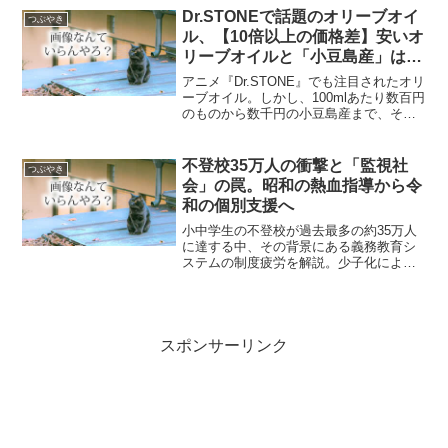
の飽き」の正体と、同社が進める最新の
Dr.STONEで話題のオリーブオイ
つぶやき
再建策をわかりやすくまとめます。
ル、【10倍以上の価格差】安いオ
リーブオイルと「小豆島産」は何
が違う？驚きの正体を解説
アニメ『Dr.STONE』でも注目されたオリ
ーブオイル。しかし、100mlあたり数百円
のものから数千円の小豆島産まで、その
価格差は最大10倍以上にもなります。本
記事では、この圧倒的な「価格差の正
体」を徹底解明。小豆島産が高い理由
不登校35万人の衝撃と「監視社
つぶやき
や、失敗しな...
会」の罠。昭和の熱血指導から令
和の個別支援へ
小中学生の不登校が過去最多の約35万人
に達する中、その背景にある義務教育シ
ステムの制度疲労を解説。少子化による
子供への過度な注目やSNS社会の息苦し
さ、過去の「熱血指導」がもたらした弊
害と現代の心理的安全性を重視する教育
改革の必要性を探ります。
スポンサーリンク