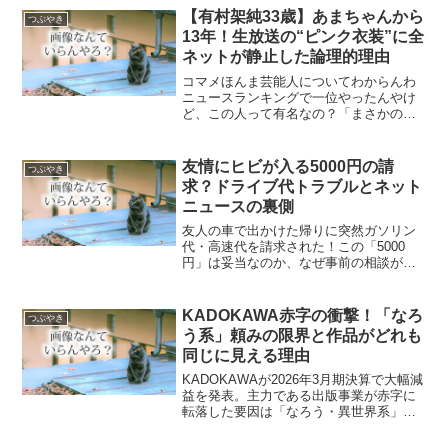
タビューなど、ファン必見の最新情報を
【有村架純33歳】あまちゃんから
つぶやき
まとめてお届けします。
13年！生放送の“ピンク衣装”に全
ネットが静止した論理的理由
コマメほんま芸能人についてわからんわ
ニュースランキングで一位やったんやけ
ど、この人って有名なの？「まさかのピ
ンク!!」朝ドラ初出演から13年…有村架
純、TV生放送〝パンツイン〟姿にネット
騒然「出てるやん」「ビックリで時止ま
友情にヒビが入る5000円の請
つぶやき
った」「あまちゃん...
求？ドライブ代トラブルとネット
ニュースの裏側
友人の車で出かけた帰りに突然ガソリン
代・高速代を請求された！この「5000
円」は妥当なのか、なぜ事前の相談がな
かったのか。ドライブ費用の負担を巡る
価値観のズレから、ネットニュースが
「釣り記事」を量産する仕組みまで、
KADOKAWA赤字の衝撃！「なろ
つぶやき
SNSで話題のトラブルを分かりやすく解
う系」頼みの限界と作品がどれも
説します。
同じに見える理由
KADOKAWAが2026年3月期決算で大幅減
益を発表。主力である出版事業が赤字に
転落した要因は「なろう・異世界系」へ
の過度な依存にありました。市場の飽和
や作品のテンプレート化が招いた「読者