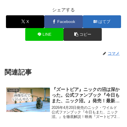
シェアする
X
Facebook
はてブ
LINE
コピー
コマメ
関連記事
『ズートピア』ニックの沼は深か
つぶやき
った。公式ファンブック『今日も
また、ニック沼。』発売！最新作
の熱狂と共に振り返るその魅力
2026年4月20日発売のニック・ワイルド
公式ファンブック『今日もまた、ニック
沼。』を徹底解説！映画『ズートピア2』
のヒットで再燃したニックの魅力や、初
版限定特典、声優・森川智之さんのイン