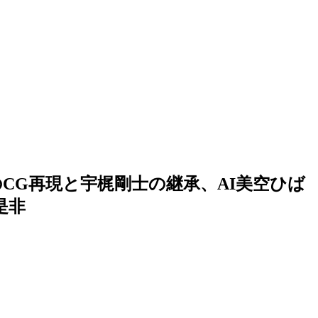
CG再現と宇梶剛士の継承、AI美空ひば
是非