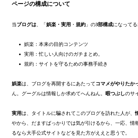
ページの構成について
当
ブログは
、「
娯楽・実用
・
規約
」の
3部構成
になってる
娯楽：本来の目的コンテンツ
実用：忙しい人向けのガチまとめ。
規約：サイトを守るための事務手続き
娯楽
は、ブログを再開するにあたって
コマメがやりたか
ん。グーグルは情報しか求めてへんねん。
暇つぶし
のサ
実用
は、タイトルに騙されてこのブログを訪れた人が、
やから、だますばっかりでは気が引けるから、一応、情
るなら大手公式サイトなどを見た方がええと思うで。