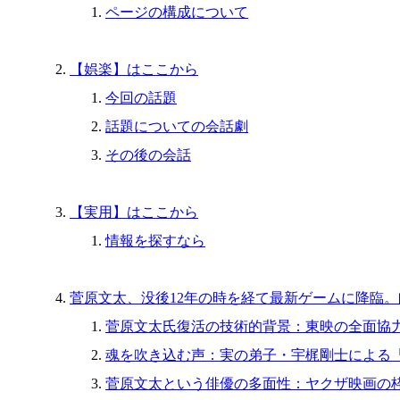
ページの構成について
【娯楽】はここから
今回の話題
話題についての会話劇
その後の会話
【実用】はここから
情報を探すなら
菅原文太、没後12年の時を経て最新ゲームに降臨
菅原文太氏復活の技術的背景：東映の全面協力
魂を吹き込む声：実の弟子・宇梶剛士による
菅原文太という俳優の多面性：ヤクザ映画の