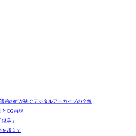
。師弟の絆が紡ぐデジタルアーカイブの全貌
とCG再現
「継承」
枠を超えて