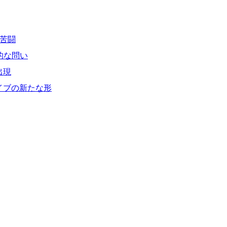
の苦闘
的な問い
出現
イブの新たな形