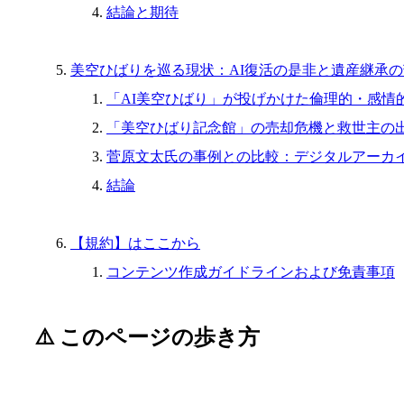
結論と期待
美空ひばりを巡る現状：AI復活の是非と遺産継承
「AI美空ひばり」が投げかけた倫理的・感情
「美空ひばり記念館」の売却危機と救世主の
菅原文太氏の事例との比較：デジタルアーカ
結論
【規約】はここから
コンテンツ作成ガイドラインおよび免責事項
⚠️ このページの歩き方