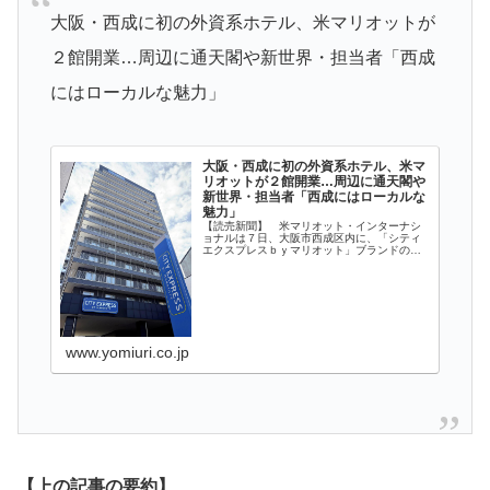
大阪・西成に初の外資系ホテル、米マリオットが
２館開業…周辺に通天閣や新世界・担当者「西成
にはローカルな魅力」
大阪・西成に初の外資系ホテル、米マ
リオットが２館開業…周辺に通天閣や
新世界・担当者「西成にはローカルな
魅力」
【読売新聞】 米マリオット・インターナシ
ョナルは７日、大阪市西成区内に、「シティ
エクスプレスｂｙマリオット」ブランドのビ
ジネスホテル２館を開業した。ＪＲ新今宮駅
前の「大阪新今宮」と、大阪メトロ花園町駅
近くの「大阪難波南」で、西成区で
www.yomiuri.co.jp
【上の記事の要約】