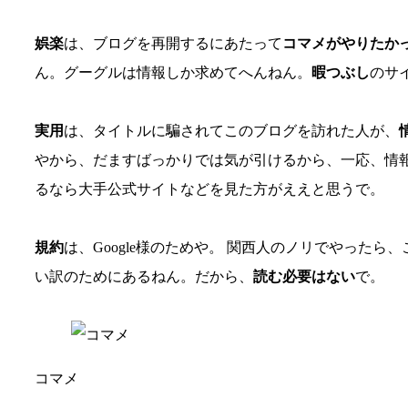
娯楽
は、ブログを再開するにあたって
コマメがやりたか
ん。グーグルは情報しか求めてへんねん。
暇つぶし
のサ
実用
は、タイトルに騙されてこのブログを訪れた人が、
やから、だますばっかりでは気が引けるから、一応、情
るなら大手公式サイトなどを見た方がええと思うで。
規約
は、Google様のためや。 関西人のノリでやった
い訳のためにあるねん。だから、
読む必要はない
で。
コマメ