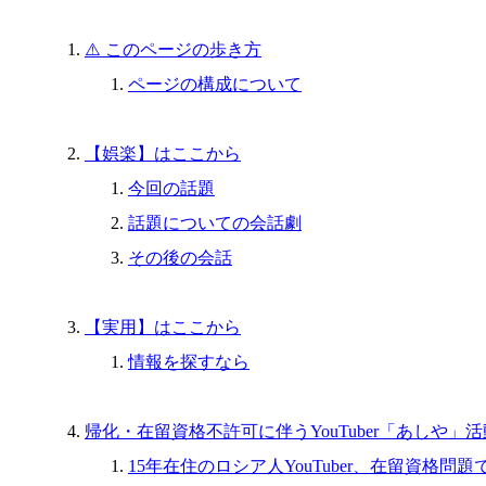
⚠️ このページの歩き方
ページの構成について
【娯楽】はここから
今回の話題
話題についての会話劇
その後の会話
【実用】はここから
情報を探すなら
帰化・在留資格不許可に伴うYouTuber「あしや」
15年在住のロシア人YouTuber、在留資格問