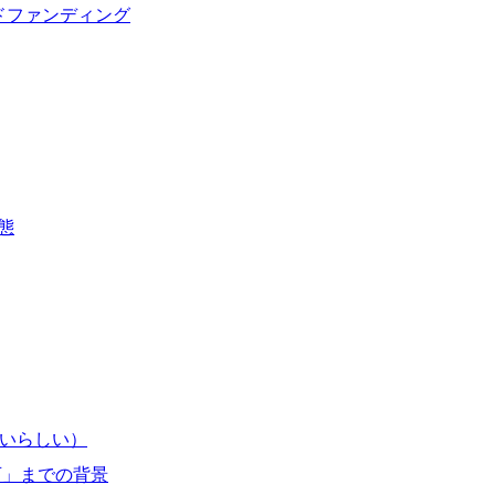
ドファンディング
態
ずいらしい）
許可」までの背景