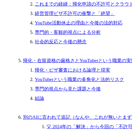
これまでの経緯：帰化申請の不許可とクラウ
経営管理ビザ不許可の衝撃と「絶望」
YouTube活動休止の理由と今後の法的対応
専門的・客観的視点による分析
社会的反応と今後の懸念
帰化・在留資格の厳格さとYouTuberという職業の実
帰化・ビザ審査における論理と現実
YouTuberという職業の多角化と法的リスク
専門的視点から見た課題と今後
結論
別のAIに言われて追記（なんや、これが無いとま
💡 2024年の「解決」から今回の「不