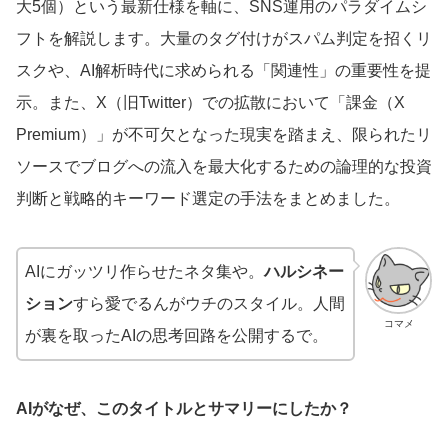
大5個）という最新仕様を軸に、SNS運用のパラダイムシ
フトを解説します。大量のタグ付けがスパム判定を招くリ
スクや、AI解析時代に求められる「関連性」の重要性を提
示。また、X（旧Twitter）での拡散において「課金（X
Premium）」が不可欠となった現実を踏まえ、限られたリ
ソースでブログへの流入を最大化するための論理的な投資
判断と戦略的キーワード選定の手法をまとめました。
AIにガッツリ作らせたネタ集や。
ハルシネー
ション
すら愛でるんがウチのスタイル。人間
コマメ
が裏を取ったAIの思考回路を公開するで。
AIがなぜ、このタイトルとサマリーにしたか？