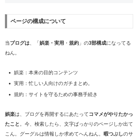
ページの構成について
当
ブログは
、「
娯楽・実用
・
規約
」の
3部構成
になってる
ねん。
娯楽：本来の目的コンテンツ
実用：忙しい人向けのガチまとめ。
規約：サイトを守るための事務手続き
娯楽
は、ブログを再開するにあたって
コマメがやりたかっ
たこと
。今、検索したら、文字ばっかりのページしか出て
こん。グーグルは情報しか求めてへんねん。
暇つぶし
のサ