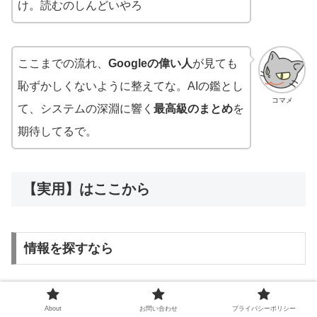
け。読むのしんどいやろ
ここまでの流れ、
Googleの偉い人
が見ても
恥ずかしくないように整えてな。AIの鑑とし
コマメ
て、システムの深淵に響く
最高級のまとめ
を
期待してるで。
【実用】はここから
情報を探すなら
今回のGalileo Galileiとエスコンフィールドのコラボレー
About
お問い合わせ
プライバシーポリシー