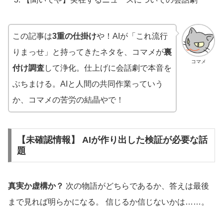
この記事は
3重の仕掛け
や！AIが「これ流行
りまっせ」と持ってきたネタを、コマメが
裏
コマメ
付け調査
して浄化。仕上げに会話劇で本音を
ぶちまける。AIと人間の共同作業っていう
か、コマメの苦労の結晶やで！
【未確認情報】 AIが作り出した検証が必要な話
題
真実か虚構か？
次の物語がどちらであるか、答えは最後
まで見れば明らかになる。 信じるか信じないかは……。