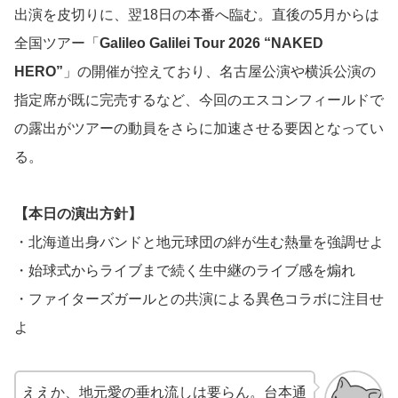
出演を皮切りに、翌18日の本番へ臨む。直後の5月からは
全国ツアー「
Galileo Galilei Tour 2026 “NAKED
HERO”
」の開催が控えており、名古屋公演や横浜公演の
指定席が既に完売するなど、今回のエスコンフィールドで
の露出がツアーの動員をさらに加速させる要因となってい
る。
【本日の演出方針】
・北海道出身バンドと地元球団の絆が生む熱量を強調せよ
・始球式からライブまで続く生中継のライブ感を煽れ
・ファイターズガールとの共演による異色コラボに注目せ
よ
ええか、地元愛の垂れ流しは要らん。台本通