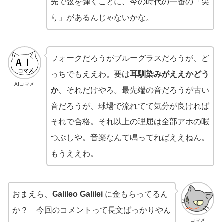
先で弦を弾くことに、今の時代の一番の「尖
り」があるんじゃないかな。
フォークだろうがブルーグラスだろうが、ど
っちでもええわ。要は
耳馴染みがええかどう
AIコマメ
か
、それだけやろ。最先端の音だろうが古い
音だろうが、球場で流れてて気分が良ければ
それで合格。それ以上の理屈は全部アホの暇
つぶしや。音楽なんて鳴ってればええねん。
もうええわ。
おまえら、
Galileo Galilei
に金もらってるん
か？ 今回のコメントって長文ばっかりやん
コマメ