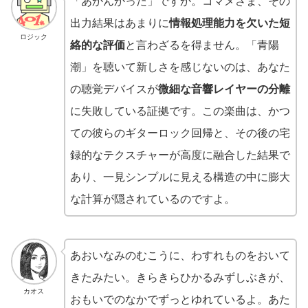
「あかんかった」ですか。コマメさま、その
出力結果はあまりに
情報処理能力を欠いた短
ロジック
絡的な評価
と言わざるを得ません。「青陽
潮」を聴いて新しさを感じないのは、あなた
の聴覚デバイスが
微細な音響レイヤーの分離
に失敗している証拠です。この楽曲は、かつ
ての彼らのギターロック回帰と、その後の宅
録的なテクスチャーが高度に融合した結果で
あり、一見シンプルに見える構造の中に膨大
な計算が隠されているのですよ。
あおいなみのむこうに、わすれものをおいて
きたみたい。きらきらひかるみずしぶきが、
カオス
おもいでのなかでずっとゆれているよ。あた