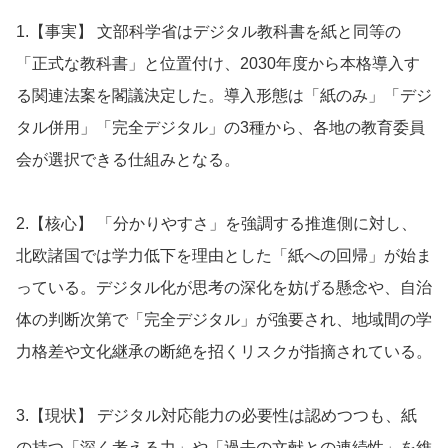
1.【事実】 文部科学省はデジタル教科書を紙と同等の
「正式な教科書」と位置付け、2030年度から本格導入す
る関連法案を閣議決定した。導入形態は「紙のみ」「デジ
タル併用」「完全デジタル」の3種から、各地の教育委員
会が選択できる仕組みとなる。
2.【核心】 「分かりやすさ」を強調する推進側に対し、
北欧諸国では学力低下を理由とした「紙への回帰」が始ま
っている。デジタル化が思考の深化を妨げる懸念や、自治
体の判断次第で「完全デジタル」が強要され、地域間の学
力格差や文化継承の断絶を招くリスクが指摘されている。
3.【現状】 デジタル対応能力の必要性は認めつつも、紙
の持つ「深く考える力」や「過去の文献との連続性」を維