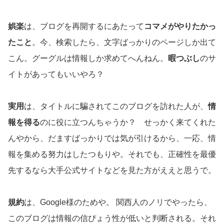
娯楽
は、ブログを再開するにあたって
コマメがやりたかっ
たこと
。今、検索したら、文字ばっかりのページしか出て
こん。グーグルは情報しか求めてへんねん。
暇つぶし
のサ
イトがあってもいいやろ？
実用
は、タイトルに騙されてこのブログを訪れた人が、
情
報を得る
のに役に立つんちゃうか？ せっかく来てくれた
んやから、だますばっかりでは気が引けるから、一応、情
報を集める努力はしたつもりや。それでも、正確性を最優
先するなら大手公式サイトなどを見た方がええと思うで。
規約
は、Google様のためや。 関西人のノリでやったら、
このブログは情報の信ぴょう性が低いと判断される。それ