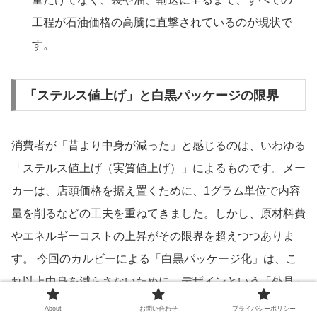
工程が石油価格の高騰に直撃されているのが現状で
す。
「ステルス値上げ」と白黒パッケージの限界
消費者が「昔より中身が減った」と感じるのは、いわゆる
「ステルス値上げ（実質値上げ）」によるものです。メー
カーは、店頭価格を据え置くために、1グラム単位で内容
量を削るなどの工夫を重ねてきました。しかし、原材料費
やエネルギーコストの上昇がその限界を超えつつありま
す。 今回のカルビーによる「白黒パッケージ化」は、こ
れ以上中身を減らさないために、デザインという「外見」
のコストを極限まで削ぎ落とした、メーカーとしての最後
About
お問い合わせ
プライバシーポリシー