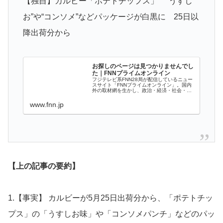
【独自】カルビー「ポテトチップス」 “うすし
お”や“コンソメ”などパッケージが白黒に 25日以
降出荷分から
お探しのページは見つかりませんでし
た｜FNNプライムオンライン
フジテレビ系FNN28局が配信しているニュー
スサイト「FNNプライムオンライン」。国内
外の取材網を生かし、政治・経済・社会・国
際・スポーツ・エンタメなど、様々な分野の
ニュースをいち早く、正確にお伝えします。
www.fnn.jp
【上の記事の要約】
1.【事実】 カルビーが5月25日出荷分から、「ポテトチッ
プス」の「うすしお味」や「コンソメパンチ」などのパッ