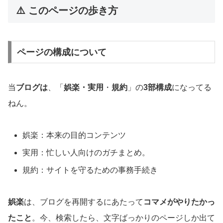
⚠️ このページの歩き方
ページの構成について
当
ブログは
、「
娯楽・実用
・
規約
」の
3部構成
になってる
ねん。
娯楽：本来の目的コンテンツ
実用：忙しい人向けのガチまとめ。
規約：サイトを守るための事務手続き
娯楽
は、ブログを再開するにあたって
コマメがやりたかっ
たこと
。今、検索したら、文字ばっかりのページしか出て