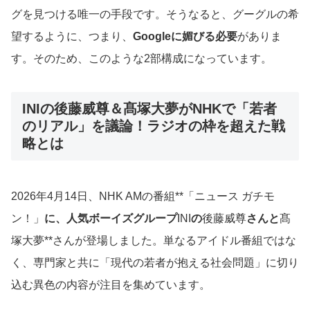
グを見つける唯一の手段です。そうなると、グーグルの希
望するように、つまり、
Googleに媚びる必要
がありま
す。そのため、このような2部構成になっています。
INIの後藤威尊＆髙塚大夢がNHKで「若者
のリアル」を議論！ラジオの枠を超えた戦
略とは
2026年4月14日、NHK AMの番組**「ニュース ガチモ
ン！」
に、人気ボーイズグループ
INI
の
後藤威尊
さんと
髙
塚大夢**さんが登場しました。単なるアイドル番組ではな
く、専門家と共に「現代の若者が抱える社会問題」に切り
込む異色の内容が注目を集めています。