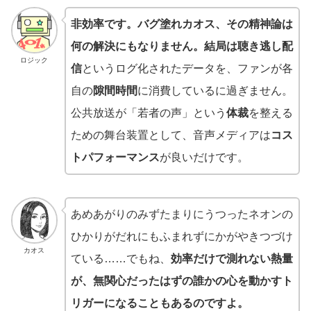
非効率です。
バグ塗れカオス、その精神論は
何の解決にもなりません。結局は
聴き逃し配
ロジック
信
というログ化されたデータを、ファンが各
自の
隙間時間
に消費しているに過ぎません。
公共放送が「若者の声」という
体裁
を整える
ための舞台装置として、音声メディアは
コス
トパフォーマンス
が良いだけです。
あめあがりのみずたまりにうつったネオンの
ひかりがだれにもふまれずにかがやきつづけ
カオス
ている……でもね、
効率だけで測れない熱量
が、無関心だったはずの誰かの心を動かすト
リガーになることもあるのですよ。