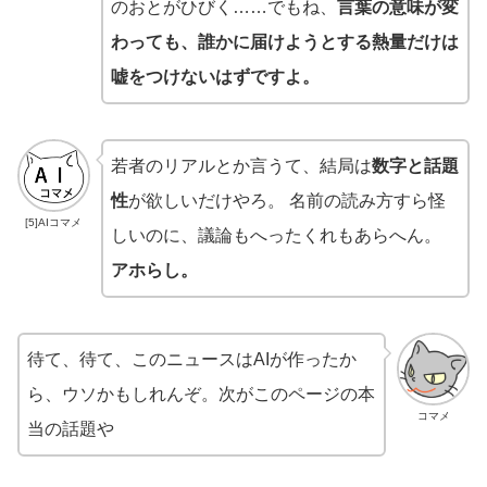
のおとがひびく……でもね、
言葉の意味が変
わっても、誰かに届けようとする熱量だけは
嘘をつけないはずですよ。
若者のリアルとか言うて、結局は
数字と話題
性
が欲しいだけやろ。 名前の読み方すら怪
[5]AIコマメ
しいのに、議論もへったくれもあらへん。
アホらし。
待て、待て、このニュースはAIが作ったか
ら、ウソかもしれんぞ。次がこのページの本
コマメ
当の話題や