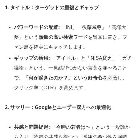
1. タイトル：ターゲットの重複とギャップ
パワーワードの配置:
「INI」「後藤威尊」「髙塚大
夢」という
熱量の高い検索ワード
を冒頭に置き、フ
ァン層を確実にキャッチします。
ギャップの活用:
「アイドル」と「NISA貧乏」「ガチ
議論」という、一見結びつかない言葉を並べること
で、
「何が起きたのか？」という好奇心
を刺激し、
クリック率（CTR）を高めます。
2. サマリー：Googleとユーザー双方への最適化
共感と問題提起:
「今時の若者は〜」という一般論か
ら入り、読者の共感を得つつ、番組の希少性を強調