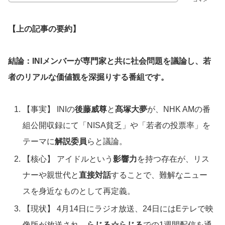
【上の記事の要約】
結論：INIメンバーが専門家と共に社会問題を議論し、若
者のリアルな価値観を深掘りする番組です。
【事実】 INIの
後藤威尊
と
髙塚大夢
が、NHK AMの番
組公開収録にて「NISA貧乏」や「若者の投票率」を
テーマに
解説委員
らと議論。
【核心】 アイドルという
影響力
を持つ存在が、リス
ナーや親世代と
直接対話
することで、難解なニュー
スを身近なものとして再定義。
【現状】 4月14日にラジオ放送、24日にはEテレで映
像版が放送され、
らじる☆らじる
での1週間配信を通