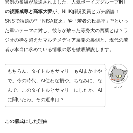
異例の番組が放送されました。人気ボーイズグループ
INI
の後藤威尊と髙塚大夢
が、NHK解説委員とガチ議論！
SNSで話題の**「NISA貧乏」
や
「若者の投票率」**といっ
た重いテーマに対し、彼らが放った等身大の言葉とは？ラ
ジオの枠を超えたマルチメディア展開の裏側と、現代の若
者が本当に求めている情報の形を徹底解説します。
もちろん、タイトルもサマリーもAIまかせや
で。今の時代、AI使わな損や。ちなみに、な
コマメ
んで、このタイトルとサマリーにしたか、AI
に聞いたわ。その返事は？
この構成にした理由