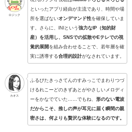
といったアプリ経由が主流であり、時間や場
ロジック
所を選ばない
オンデマンド性
を確保していま
す。さらに、INIという
強力なIP（知的財
産）
を活用し、SNSでの拡散やEテレでの
視
覚的展開
を組み合わせることで、若年層を確
実に誘導する
合理的設計
がなされています。
ふるびたきっさてんのすみっこでまわりつづ
けるれこーどのきずあとがやさしいメロディ
カオス
ーをかなでていた……でもね、
形のない電波
だからこそ、推しの声が耳元に届く瞬間の親
密さは、何よりも贅沢な体験になるのです。