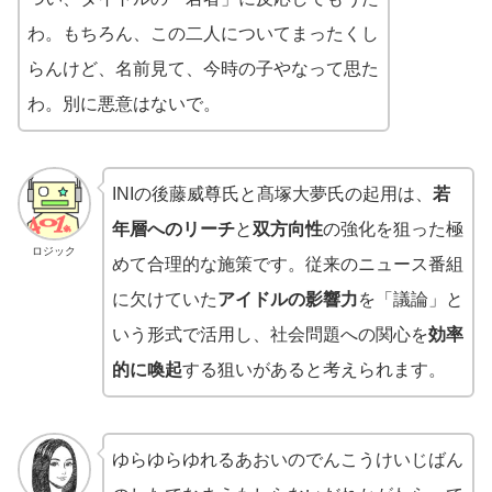
わ。もちろん、この二人についてまったくし
らんけど、名前見て、今時の子やなって思た
わ。別に悪意はないで。
INIの後藤威尊氏と髙塚大夢氏の起用は、
若
年層へのリーチ
と
双方向性
の強化を狙った極
ロジック
めて合理的な施策です。従来のニュース番組
に欠けていた
アイドルの影響力
を「議論」と
いう形式で活用し、社会問題への関心を
効率
的に喚起
する狙いがあると考えられます。
ゆらゆらゆれるあおいのでんこうけいじばん