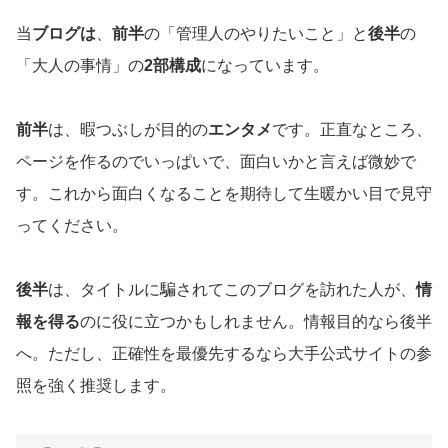
当
ブログは
、
前半
の「管理人のやりたいこと」と
後半
の
「大人の事情」の
2部構成
になっています。
前半
は、暇つぶしが目的の
エンタメ
です。正直なところ、
ページを作るのでいっぱいで、面白いかと言えば微妙で
す。これから面白くなることを期待して生暖かい目で見守
ってください。
後半
は、タイトルに騙されてこのブログを訪れた人が、
情
報を得る
のに役に立つかもしれません。情報目的なら後半
へ。ただし、正確性を最優先するなら大手公式サイトの参
照を強く推奨します。