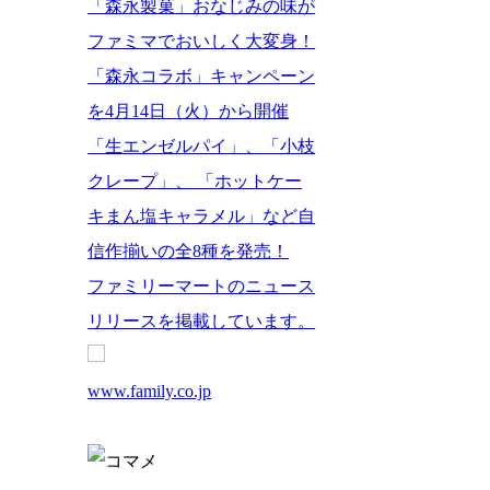
「森永製菓」おなじみの味が
ファミマでおいしく大変身！
「森永コラボ」キャンペーン
を4月14日（火）から開催
「生エンゼルパイ」、「小枝
クレープ」、 「ホットケー
キまん塩キャラメル」など自
信作揃いの全8種を発売！
ファミリーマートのニュース
リリースを掲載しています。
www.family.co.jp