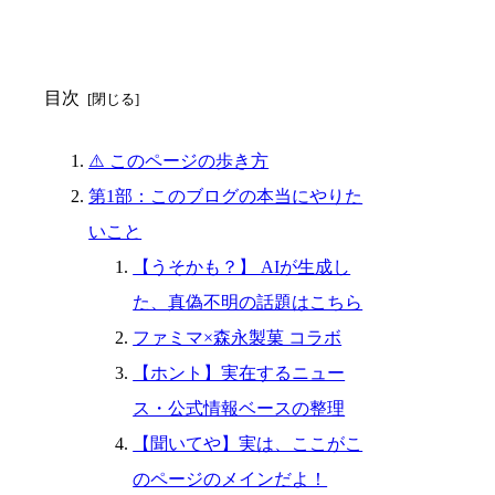
目次
⚠️ このページの歩き方
第1部：このブログの本当にやりた
いこと
【うそかも？】 AIが生成し
た、真偽不明の話題はこちら
ファミマ×森永製菓 コラボ
【ホント】実在するニュー
ス・公式情報ベースの整理
【聞いてや】実は、ここがこ
のページのメインだよ！