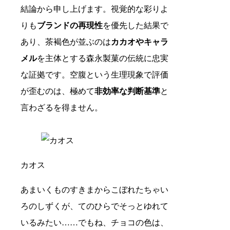
結論から申し上げます。視覚的な彩りよ
りも
ブランドの再現性
を優先した結果で
あり、茶褐色が並ぶのは
カカオやキャラ
メル
を主体とする森永製菓の伝統に忠実
な証拠です。空腹という生理現象で評価
が歪むのは、極めて
非効率な判断基準
と
言わざるを得ません。
カオス
あまいくものすきまからこぼれたちゃい
ろのしずくが、てのひらでそっとゆれて
いるみたい……でもね、チョコの色は、