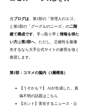
当
ブログは
、第1部の「管理人のエゴ」
と第2部の「グーグルのニーズ」の
二階
建て構成です
。手っ取り早く
情報を得た
い方
は
第2部へ
。ただし、正確性を最優
先するなら大手公式サイトの参照を強く
推奨します。
第1部：コマメの脳内（3層構造）
【うそかも？】 AIが生成した、真
偽不明の話題はこちら
【ホント】実在するニュース・公