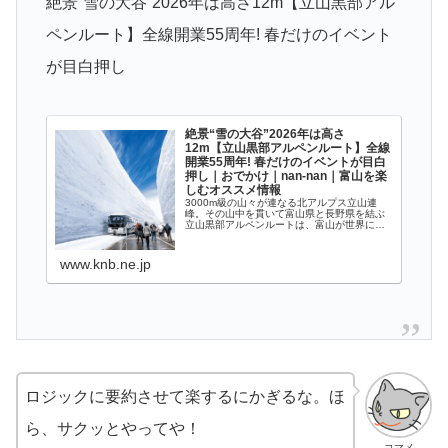
絶景“雪の大谷”2026年は高さ12m【立山黒部アル
ペンルート】全線開業55周年! 春だけのイベント
が目白押し
絶景“雪の大谷”2026年は高さ
12m【立山黒部アルペンルート】全線
開業55周年! 春だけのイベントが目白
押し｜おでかけ｜nan-nan｜富山を楽
しむオススメ情報
3000m級の山々が連なる北アルプス立山連
峰。その山中を貫いて富山県と長野県を結ぶ
立山黒部アルペンルートは、富山が世界に誇
る山岳観光スポットです。
www.knb.ne.jp
ロジックに要約させて楽するにかぎるな。ほ
ら、サクッとやってや！
コマメ