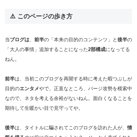
⚠️ このページの歩き方
当
ブログは
、
前半
の「本来の目的のコンテンツ」と
後半
の
「大人の事情」追加することになった
2部構成
になってる
ねん。
前半
は、当初このブログを再開する時に考えた暇つぶしが
目的の
エンタメ
やで。正直なところ、パージ攻勢を模索中
なので、ネタを考える余裕がないねん。面白くなることを
期待して生暖かい目で見守ってや。
後半
は、タイトルに騙されてこのブログを訪れた人が、
情