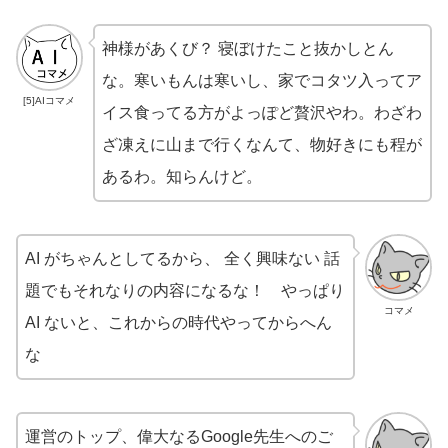
神様があくび？ 寝ぼけたこと抜かしとん
な。寒いもんは寒いし、家でコタツ入ってア
[5]AIコマメ
イス食ってる方がよっぽど贅沢やわ。わざわ
ざ凍えに山まで行くなんて、物好きにも程が
あるわ。知らんけど。
AI がちゃんとしてるから、 全く興味ない 話
題でもそれなりの内容になるな！ やっぱり
コマメ
AI ないと、これからの時代やってからへん
な
運営のトップ、偉大なるGoogle先生へのご