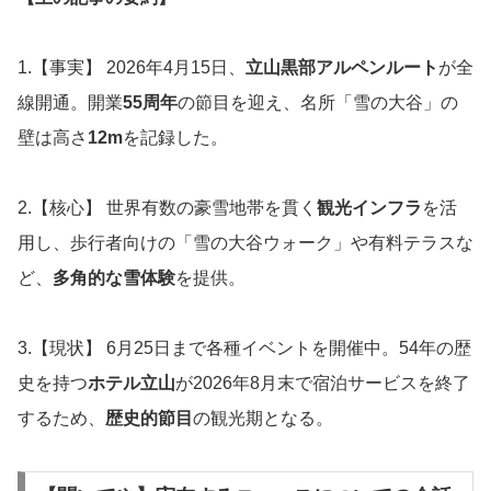
1.【事実】 2026年4月15日、
立山黒部アルペンルート
が全
線開通。開業
55周年
の節目を迎え、名所「雪の大谷」の
壁は高さ
12m
を記録した。
2.【核心】 世界有数の豪雪地帯を貫く
観光インフラ
を活
用し、歩行者向けの「雪の大谷ウォーク」や有料テラスな
ど、
多角的な雪体験
を提供。
3.【現状】 6月25日まで各種イベントを開催中。54年の歴
史を持つ
ホテル立山
が2026年8月末で宿泊サービスを終了
するため、
歴史的節目
の観光期となる。