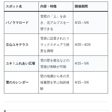
スポット名
内容・特徴
開催期間
雪壁の「上」を歩
パノラマロード
き、北アルプスを一
4/15～5/6
望できる
雪原に設置されたリ
立山ユキテラス
ラックスチェアで絶
4/20～4/24
景を満喫
雪の壁を掘るなどの
ユキ！ふれあい広場
4/15～5/6
雪遊び体験が可能
壁の地層から冬の天
雪のカレンダー
候履歴を学ぶ知的体
4/15～5/6
験