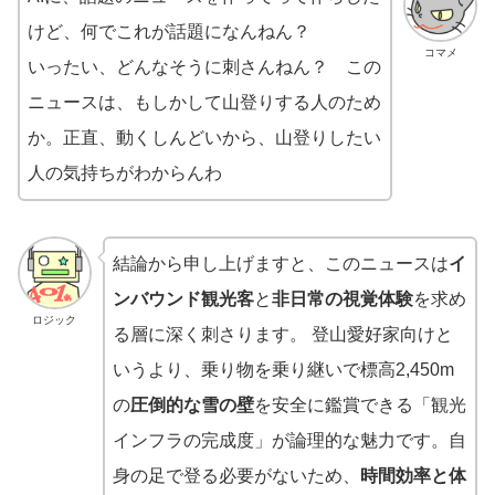
けど、何でこれが話題になんねん？
コマメ
いったい、どんなそうに刺さんねん？ この
ニュースは、もしかして山登りする人のため
か。正直、動くしんどいから、山登りしたい
人の気持ちがわからんわ
結論から申し上げますと、このニュースは
イ
ンバウンド観光客
と
非日常の視覚体験
を求め
ロジック
る層に深く刺さります。 登山愛好家向けと
いうより、乗り物を乗り継いで標高2,450m
の
圧倒的な雪の壁
を安全に鑑賞できる「観光
インフラの完成度」が論理的な魅力です。自
身の足で登る必要がないため、
時間効率と体