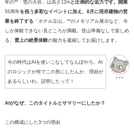
年の**「雪の大谷」は高さ12m
と圧倒的な迫力です。開業
55周年
を祝う多彩なイベントに加え、8月に現存建物の営
業を終了する
「ホテル立山」**のメモリアル展示など、今
しか体験できない見どころが満載。登山準備なしで楽しめ
る、
雲上の絶景体験
の魅力を凝縮してお届けします。
今の時代はAIを使いこなしてなんぼやろ。AI
のロジックが何でこの形にしたんか、理由が
コマメ
あるらしいわ。説明したって！
AIがなぜ、このタイトルとサマリーにしたか？
この構成にした3つの理由