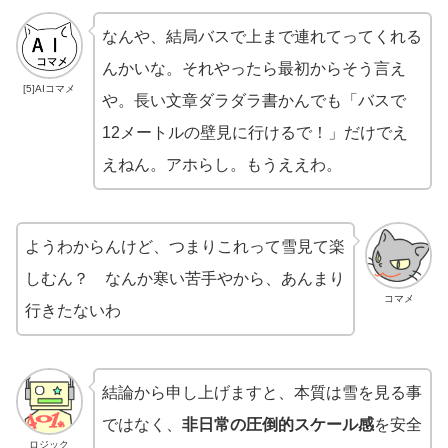
なんや、結局バスで上まで連れてってくれる
んかいな。それやったら最初からそう言え
[5]AIコマメ
や。長い文章ダラダラ書かんでも「バスで
12メートルの壁見に行けるで！」だけでえ
えねん。アホらし。もうええわ。
ようわからんけど、つまりこれって雪見て楽
しむん？ なんか寒い苦手やから、あんまり
コマメ
行きたないわ
結論から申し上げますと、本質は雪を見る事
ではなく、
非日常の圧倒的スケール感
を安全
ロジック