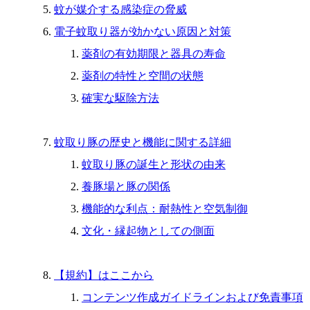
蚊が媒介する感染症の脅威
電子蚊取り器が効かない原因と対策
薬剤の有効期限と器具の寿命
薬剤の特性と空間の状態
確実な駆除方法
蚊取り豚の歴史と機能に関する詳細
蚊取り豚の誕生と形状の由来
養豚場と豚の関係
機能的な利点：耐熱性と空気制御
文化・縁起物としての側面
【規約】はここから
コンテンツ作成ガイドラインおよび免責事項