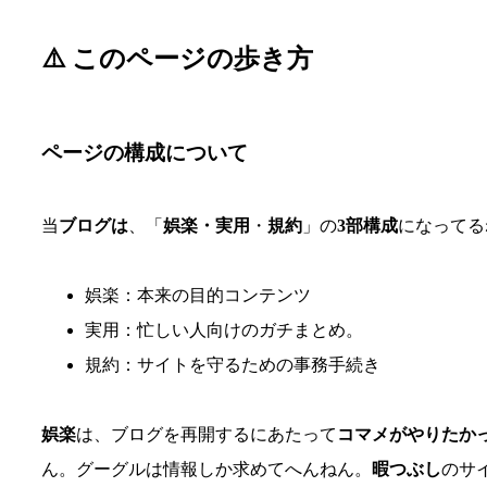
⚠️ このページの歩き方
ページの構成について
当
ブログは
、「
娯楽・実用
・
規約
」の
3部構成
になってる
娯楽：本来の目的コンテンツ
実用：忙しい人向けのガチまとめ。
規約：サイトを守るための事務手続き
娯楽
は、ブログを再開するにあたって
コマメがやりたか
ん。グーグルは情報しか求めてへんねん。
暇つぶし
のサ