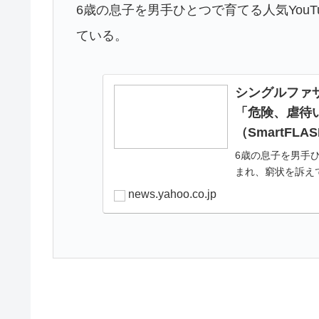
6歳の息子を男手ひとつで育てる人気You
ている。
シングルファザ
「危険、虐待
（SmartFLAS
6歳の息子を男手ひ
まれ、窮状を訴え
月のパパ』です。2
news.yahoo.co.jp