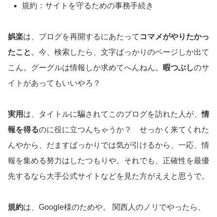
規約：サイトを守るための事務手続き
娯楽
は、ブログを再開するにあたって
コマメがやりたかっ
たこと
。今、検索したら、文字ばっかりのページしか出て
こん。グーグルは情報しか求めてへんねん。
暇つぶし
のサ
イトがあってもいいやろ？
実用
は、タイトルに騙されてこのブログを訪れた人が、
情
報を得る
のに役に立つんちゃうか？ せっかく来てくれた
んやから、だますばっかりでは気が引けるから、一応、情
報を集める努力はしたつもりや。それでも、正確性を最優
先するなら大手公式サイトなどを見た方がええと思うで。
規約
は、Google様のためや。 関西人のノリでやったら、