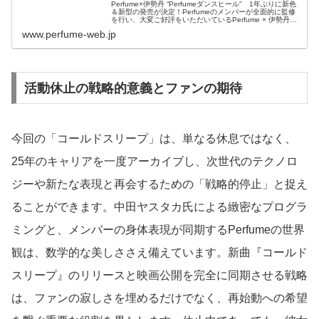
Perfume×伊勢丹 “Perfumeダンスヒール" 1年ぶりに新色
＆新型の発売が決定！Perfumeのメンバーが全面的に監修
を行い、大変ご好評をいただいているPerfume × 伊勢丹
“Perfumeダンスヒール“ですが、今回もPer…
www.perfume-web.jp
活動休止の戦略的意義とファンの期待
今回の「コールドスリープ」は、単なる休息ではなく、
25年のキャリアを一度アーカイブし、次世代のテクノロ
ジーや新たな表現と再会するための「戦略的停止」と捉え
ることができます。中田ヤスタカ氏による緻密なプログラ
ミングと、メンバーの身体表現が同期するPerfumeの世界
観は、数学的な美しささえ備えています。新曲『コールド
スリープ』のリリースと映画公開を完全に同期させる戦略
は、ファンの寂しさを埋めるだけでなく、再始動への希望