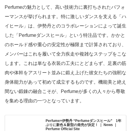
Perfumeの魅力として、高い技術力に裏打ちされたパフォ
ーマンスが挙げられます。特に激しいダンスを支える「ハ
イヒール」は、伊勢丹とのコラボレーションによって誕生
した「Perfumeダンスヒール」という特注品です。かかと
のホールド感や重心の安定性が極限まで計算されており、
メンバーはこれを履いて全力疾走や複雑なステップをこな
します。これは単なる衣装の工夫にとどまらず、足裏の筋
肉や体幹をアスリート並みに鍛え上げた彼女たちの強靭な
身体能力があって初めて成立するものです。機能美と絶え
間ない鍛錬の融合こそが、Perfumeが多くの人々から尊敬
を集める理由の一つとなっています。
Perfume×伊勢丹 “Perfumeダンスヒール” 1年
ぶりに新色＆新型の発売が決定！ ｜ News ｜
Perfume Official Site