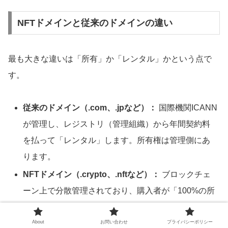
NFTドメインと従来のドメインの違い
最も大きな違いは「所有」か「レンタル」かという点で
す。
従来のドメイン（.com、.jpなど）：
国際機関ICANN
が管理し、レジストリ（管理組織）から年間契約料
を払って「レンタル」します。所有権は管理側にあ
ります。
NFTドメイン（.crypto、.nftなど）：
ブロックチェ
ーン上で分散管理されており、購入者が「100%の所
有権」を持ちます。管理組織の許可なく自由に運用
や売買ができるため、資産性が高いと言えます。
About
お問い合わせ
プライバシーポリシー