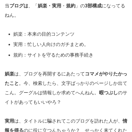
当
ブログは
、「
娯楽・実用
・
規約
」の
3部構成
になってる
ねん。
娯楽：本来の目的コンテンツ
実用：忙しい人向けのガチまとめ。
規約：サイトを守るための事務手続き
娯楽
は、ブログを再開するにあたって
コマメがやりたかっ
たこと
。今、検索したら、文字ばっかりのページしか出て
こん。グーグルは情報しか求めてへんねん。
暇つぶし
のサ
イトがあってもいいやろ？
実用
は、タイトルに騙されてこのブログを訪れた人が、
情
報を得る
のに役に立つんちゃうか？ せっかく来てくれた