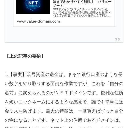
法までわかりやすく解説！ – バリュー
ノート
NFTドメイン(ブロックチェーンドメイン)と
は、暗号通貨の送受信の際に使用される26〜
42文字の英数字アドレスを任意の文字列とし
て登録できる仕組みのことです。 複雑な暗号
www.value-domain.com
アドレス…
【上の記事の要約】
1.【事実】暗号資産の送金は、まるで銀行口座のような長
い数字をやり取りする面倒な作業ですが、これを「自分の
名前」に変えられるのがＮＦＴドメインです。複雑な住所
を短いニックネームにするような感覚で、誰でも簡単に送
金ミスを防げます。最大の特徴は、一度買えばずっと自分
の物になることです。ネット上の住所であるドメインは、