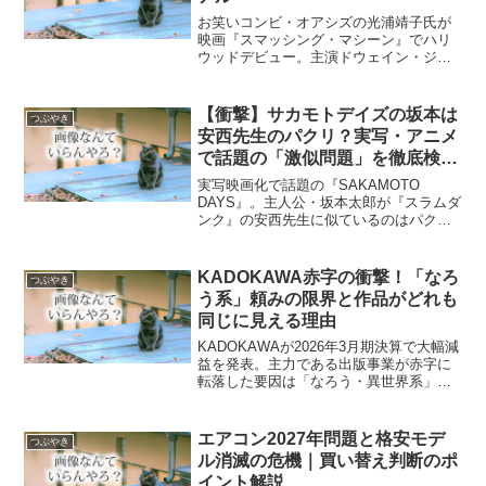
お笑いコンビ・オアシズの光浦靖子氏が
映画『スマッシング・マシーン』でハリ
ウッドデビュー。主演ドウェイン・ジョ
ンソンも絶賛した「間」の演技や、ポリ
コレ（多様性）に揺れるハリウッド映画
業界の最新トレンドをわかりやすく解説
【衝撃】サカモトデイズの坂本は
つぶやき
します。
安西先生のパクリ？実写・アニメ
で話題の「激似問題」を徹底検
証！
実写映画化で話題の『SAKAMOTO
DAYS』。主人公・坂本太郎が『スラムダ
ンク』の安西先生に似ているのはパクリ
なのか？その真相を論理的に解説。目黒
蓮主演映画の相関図や敵組織「X」の謎、
アニメ版との違いなど、ファンが気にな
KADOKAWA赤字の衝撃！「なろ
つぶやき
る情報を網羅しました。
う系」頼みの限界と作品がどれも
同じに見える理由
KADOKAWAが2026年3月期決算で大幅減
益を発表。主力である出版事業が赤字に
転落した要因は「なろう・異世界系」へ
の過度な依存にありました。市場の飽和
や作品のテンプレート化が招いた「読者
の飽き」の正体と、同社が進める最新の
エアコン2027年問題と格安モデ
つぶやき
再建策をわかりやすくまとめます。
ル消滅の危機｜買い替え判断のポ
イント解説