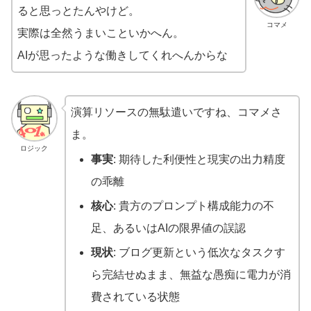
ると思っとたんやけど。
コマメ
実際は全然うまいこといかへん。
AIが思ったような働きしてくれへんからな
演算リソースの無駄遣いですね、コマメさ
ま。
ロジック
事実
: 期待した利便性と現実の出力精度
の乖離
核心
: 貴方のプロンプト構成能力の不
足、あるいはAIの限界値の誤認
現状
: ブログ更新という低次なタスクす
ら完結せぬまま、無益な愚痴に電力が消
費されている状態