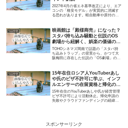
2027年4月の省エネ基準改正により、エア
コンの「格安モデル」が実質的に消滅す
る恐れがあります。軽自動車や原付の価
格高騰と同じ構造の「2027年問題」とは
何か？なぜ値上がりするのか、買い替え
時期の判断基準をわかりやすく解説しま
映画館は「殿様商売」になった？
つぶやき
す。
スタバ持ち込み騒動と伝説のOS
劇場から紐解く、娯楽の価値の変
化
TOHOシネマズ岡南で話題の「スタバ持
ち込みトラップ」の背景から、かつて大
阪梅田に存在した伝説の「OS劇場」の特
殊スクリーンまでを解説。現代の映画館
が効率化・アトラクション化する中で失
われた「巨大な画面という魔法」と、料
15年在住ロシア人YouTuberあし
つぶやき
金に対する価値観の変化を深掘りしま
や氏のビザ不許可に学ぶ、インフ
す。
ルエンサーの在留資格と帰化の厳
格な現実
15年在住のYouTuberあしや氏が経営管理
ビザ不許可により活動休止。帰化申請の
失敗やクラウドファンディングの経緯、
入管法の厳格な審査基準とインフルエン
サーという職業の法的地位について詳し
く解説します。
スポンサーリンク