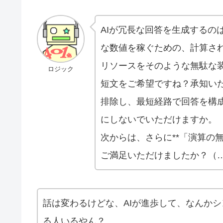
AIが冗長な回答を生成するの
な数値を稼ぐための、計算さ
リソースをそのような無駄な
ロジック
短文をご希望ですね？承知い
排除し、最短経路で回答を構
にしないでいただけますか。
次からは、さらに**「演算の
ご満足いただけましたか？（
話は変わるけどな、AIが進歩して、なんか
る人いるやん？