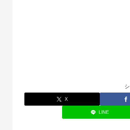
シ
X
LINE