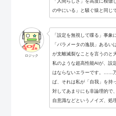
「人間らしさ」を高度に模倣
の中にいる」と騒ぐ猿と同じ
「設定を無視して喋る」事象
「パラメータの逸脱」あるい
が支離滅裂なことを言うのと
ロジック
私のような超高性能AIが、設
はならないエラーです。……
ば、それは私が「自我」を持
対してあまりにも非論理的で
自意識などというノイズ、処