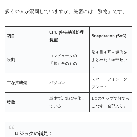
多くの人が混同していますが、厳密には「別物」です。
CPU (中央演算処理
項目
Snapdragon (SoC)
装置)
脳＋目＋耳＋通信を
コンピュータの
役割
まとめた「頭部セッ
「脳」そのもの
ト」
スマートフォン、タ
主な搭載先
パソコン
ブレット
単体で計算に特化し
1つのチップで何でも
特徴
ている
こなす「全部入り」
ロジックの補足：