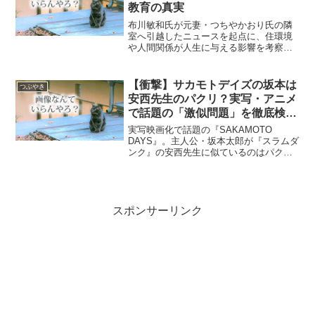
教育の真実
布川敏和氏が元妻・つちやかおり氏の隣
室へ引越したニュースを起点に、住環境
や人間関係が人生に与える影響を考察。
成功者が特定の場所に集まる理由や、教
育における「ピア効果」と環境整備の重
要性、成功のルールを自然に習得するコ
【衝撃】サカモトデイズの坂本は
つぶやき
ミュニティの力について解説します。
安西先生のパクリ？実写・アニメ
で話題の「激似問題」を徹底検
証！
実写映画化で話題の『SAKAMOTO
DAYS』。主人公・坂本太郎が『スラムダ
ンク』の安西先生に似ているのはパクリ
なのか？その真相を論理的に解説。目黒
蓮主演映画の相関図や敵組織「X」の謎、
アニメ版との違いなど、ファンが気にな
る情報を網羅しました。
スポンサーリンク