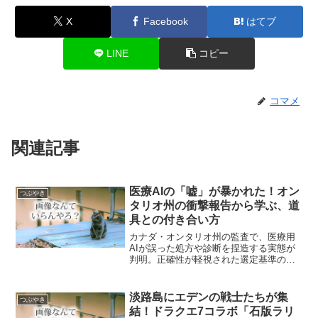
X
Facebook
はてブ
LINE
コピー
コマメ
関連記事
医療AIの「嘘」が暴かれた！オン
つぶやき
タリオ州の衝撃報告から学ぶ、道
具との付き合い方
カナダ・オンタリオ州の監査で、医療用
AIが誤った処方や診断を捏造する実態が
判明。正確性が軽視された選定基準の問
題や、AIの「ハルシネーション（嘘）」
に対する責任の所在、開発者の誇大広告
のリスクについて分かりやすく解説しま
淡路島にエデンの戦士たちが集
つぶやき
す。
結！ドラクエ7コラボ「石版ラリ