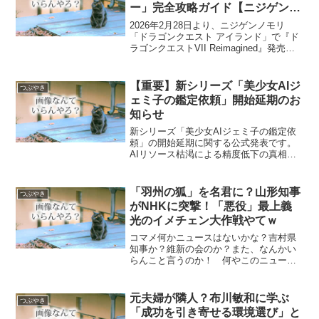
ー」完全攻略ガイド【ニジゲンノ
モリ】
2026年2月28日より、ニジゲンノモリ
「ドラゴンクエスト アイランド」で『ド
ラゴンクエストVII Reimagined』発売記
念コラボイベント開催！石版スタンプラ
リーの攻略法、チケット料金、宿泊施設
「スライムのコクーン」へのアクセスま
【重要】新シリーズ「美少女AIジ
つぶやき
で徹底解説します。
ェミ子の鑑定依頼」開始延期のお
知らせ
新シリーズ「美少女AIジェミ子の鑑定依
頼」の開始延期に関する公式発表です。
AIリソース枯渇による精度低下の真相か
ら、運営上の「大人の事情」までを正直
に公開。今後の再開見通しについても記
載しています。
「羽州の狐」を名君に？山形知事
つぶやき
がNHKに突撃！「悪役」最上義
光のイメチェン大作戦やてｗ
コマメ何かニュースはないかな？吉村県
知事か？維新の会のか？また、なんかい
らんこと言うのか！ 何やこのニュース
最上義光を大河の主役に 山形県知事が
NHKに直談判へ 「悪名を払拭したい」
山形県の吉村美栄子知事は8日の定例記者
元夫婦が隣人？布川敏和に学ぶ
つぶやき
会見で、山形藩の初代...
「成功を引き寄せる環境選び」と