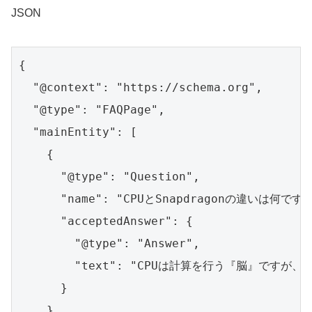
JSON
{

  "@context": "https://schema.org",

  "@type": "FAQPage",

  "mainEntity": [

    {

      "@type": "Question",

      "name": "CPUとSnapdragonの違いは何ですか
      "acceptedAnswer": {

        "@type": "Answer",

        "text": "CPUは計算を行う『脳』ですが
      }

    },
