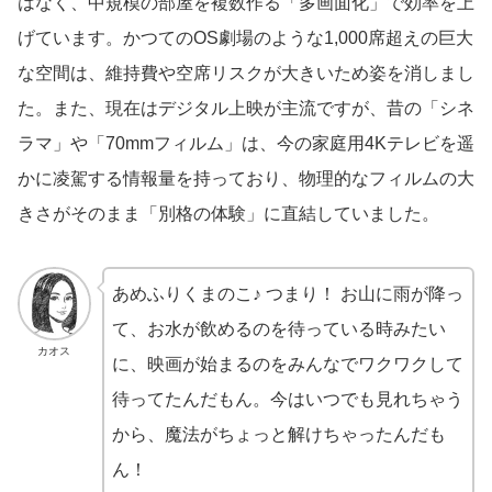
はなく、中規模の部屋を複数作る「多画面化」で効率を上
げています。かつてのOS劇場のような1,000席超えの巨大
な空間は、維持費や空席リスクが大きいため姿を消しまし
た。また、現在はデジタル上映が主流ですが、昔の「シネ
ラマ」や「70mmフィルム」は、今の家庭用4Kテレビを遥
かに凌駕する情報量を持っており、物理的なフィルムの大
きさがそのまま「別格の体験」に直結していました。
あめふりくまのこ♪ つまり！ お山に雨が降っ
て、お水が飲めるのを待っている時みたい
カオス
に、映画が始まるのをみんなでワクワクして
待ってたんだもん。今はいつでも見れちゃう
から、魔法がちょっと解けちゃったんだも
ん！