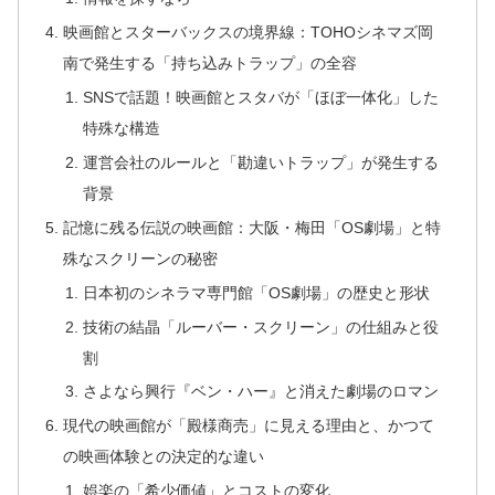
映画館とスターバックスの境界線：TOHOシネマズ岡
南で発生する「持ち込みトラップ」の全容
SNSで話題！映画館とスタバが「ほぼ一体化」した
特殊な構造
運営会社のルールと「勘違いトラップ」が発生する
背景
記憶に残る伝説の映画館：大阪・梅田「OS劇場」と特
殊なスクリーンの秘密
日本初のシネラマ専門館「OS劇場」の歴史と形状
技術の結晶「ルーバー・スクリーン」の仕組みと役
割
さよなら興行『ベン・ハー』と消えた劇場のロマン
現代の映画館が「殿様商売」に見える理由と、かつて
の映画体験との決定的な違い
娯楽の「希少価値」とコストの変化