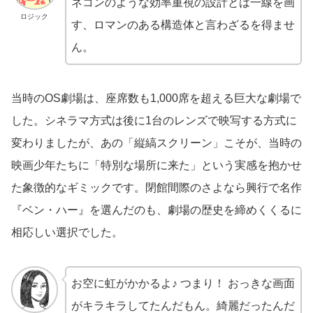
ネコンのような効率重視の設計とは一線を画
ロジック
す、ロマンのある構造体と言わざるを得ませ
ん。
当時のOS劇場は、座席数も1,000席を超える巨大な劇場で
した。シネラマ方式は後に1台のレンズで映写する方式に
変わりましたが、あの「縦縞スクリーン」こそが、当時の
映画少年たちに「特別な場所に来た」という実感を抱かせ
た象徴的なギミックです。閉館間際のさよなら興行で名作
『ベン・ハー』を選んだのも、劇場の歴史を締めくくるに
相応しい選択でした。
お空に虹がかかるよ♪ つまり！ おっきな画面
がキラキラしてたんだもん。綺麗だったんだ