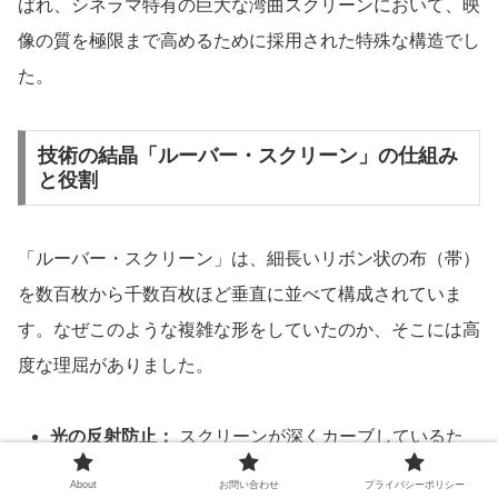
ばれ、シネラマ特有の巨大な湾曲スクリーンにおいて、映
像の質を極限まで高めるために採用された特殊な構造でし
た。
技術の結晶「ルーバー・スクリーン」の仕組み
と役割
「ルーバー・スクリーン」は、細長いリボン状の布（帯）
を数百枚から千数百枚ほど垂直に並べて構成されていま
す。なぜこのような複雑な形をしていたのか、そこには高
度な理屈がありました。
光の反射防止：
スクリーンが深くカーブしているた
め、画面の端の光が反対側の端に反射して白っぽく
About
お問い合わせ
プライバシーポリシー