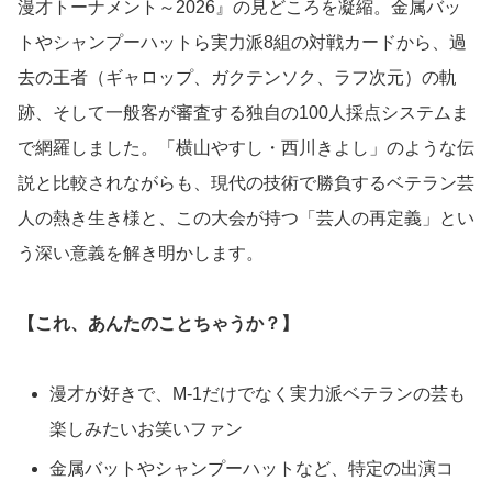
漫才トーナメント～2026』の見どころを凝縮。金属バッ
トやシャンプーハットら実力派8組の対戦カードから、過
去の王者（ギャロップ、ガクテンソク、ラフ次元）の軌
跡、そして一般客が審査する独自の100人採点システムま
で網羅しました。「横山やすし・西川きよし」のような伝
説と比較されながらも、現代の技術で勝負するベテラン芸
人の熱き生き様と、この大会が持つ「芸人の再定義」とい
う深い意義を解き明かします。
【これ、あんたのことちゃうか？】
漫才が好きで、M-1だけでなく実力派ベテランの芸も
楽しみたいお笑いファン
金属バットやシャンプーハットなど、特定の出演コ