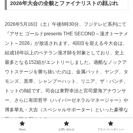
2026年大会の全貌とファイナリストの顔ぶれ
2026年5月16日（土）午後6時30分、フジテレビ系列にて
『アサヒ ゴールドpresents THE SECOND～漫才トーナメ
ント～2026』が放送されます。4回目を迎える今大会は、
結成16年以上のベテラン漫才師を対象としており、史上
最多となる152組がエントリーしました。過酷なノックア
ウトステージを勝ち抜いたのは、金属バット、ヤング、タ
モンズ、黒帯、シャンプーハット、リニア、ザ・パンチ、
トットの8組です。司会は東野幸治と宮司愛海アナウンサ
ー、さらに有田哲平（ハイパーゼネラルマネージャー）や
博多華丸・大吉（スペシャルサポーター）といった豪華な
面々が脇を固めます。
About
お問い合わせ
プライバシーポリシー