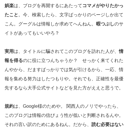
娯楽
は、ブログを再開するにあたって
コマメがやりたかっ
たこと
。今、検索したら、文字ばっかりのページしか出て
こん。グーグルは情報しか求めてへんねん。
暇つぶし
のサ
イトがあってもいいやろ？
実用
は、タイトルに騙されてこのブログを訪れた人が、
情
報を得る
のに役に立つんちゃうか？ せっかく来てくれた
んやから、だますばっかりでは気が引けるから、一応、情
報を集める努力はしたつもりや。それでも、正確性を最優
先するなら大手公式サイトなどを見た方がええと思うで。
規約
は、Google様のためや。 関西人のノリでやったら、
このブログは情報の信ぴょう性が低いと判断されるんや。
それの言い訳のためにあるねん。だから、
読む必要はない