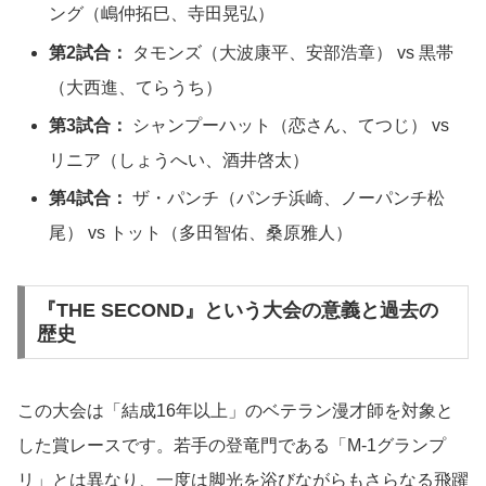
ング（嶋仲拓巳、寺田晃弘）
第2試合：
タモンズ（大波康平、安部浩章） vs 黒帯
（大西進、てらうち）
第3試合：
シャンプーハット（恋さん、てつじ） vs
リニア（しょうへい、酒井啓太）
第4試合：
ザ・パンチ（パンチ浜崎、ノーパンチ松
尾） vs トット（多田智佑、桑原雅人）
『THE SECOND』という大会の意義と過去の
歴史
この大会は「結成16年以上」のベテラン漫才師を対象と
した賞レースです。若手の登竜門である「M-1グランプ
リ」とは異なり、一度は脚光を浴びながらもさらなる飛躍