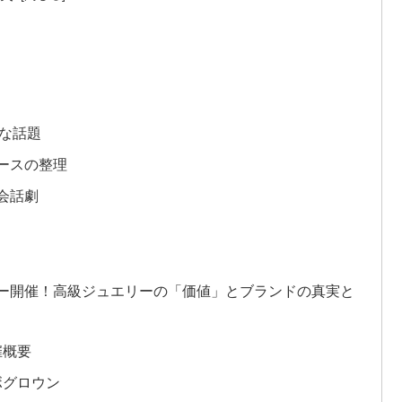
要な話題
ースの整理
会話劇
ョー開催！高級ジュエリーの「価値」とブランドの真実と
催概要
ボグロウン