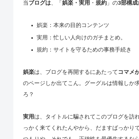
当
ブログは
、「
娯楽・実用
・
規約
」の
3部構成
娯楽：本来の目的コンテンツ
実用：忙しい人向けのガチまとめ。
規約：サイトを守るための事務手続き
娯楽
は、ブログを再開するにあたって
コマメ
のページしか出てこん。グーグルは情報しか
ろ？
実用
は、タイトルに騙されてこのブログを訪
っかく来てくれたんやから、だますばっかり