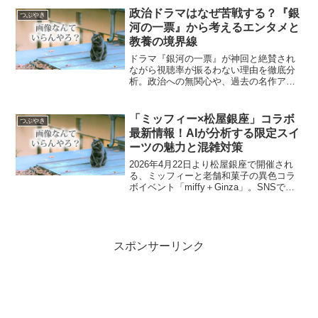
政治ドラマはなぜ苦戦する？『銀
つぶやき
河の一票』から考えるエンタメと
教養の境界線
ドラマ『銀河の一票』が神回と絶賛され
ながら視聴率が振るわない理由を徹底分
析。政治への無関心や、過去の名作アニ
メ（ダグラム・銀英伝）との比較から、
現代の視聴者が求める「思考コスト」と
エンタメの質の関係をわかりやすく解説
「ミッフィー×松屋銀座」コラボ
つぶやき
します。
最新情報！AIが分析する限定スイ
ーツの魅力と混雑対策
2026年4月22日より松屋銀座で開催され
る、ミッフィーと老舗和菓子の異色コラ
ボイベント「miffy＋Ginza」。SNSでも
話題のこのニュースを、性格の全く異な
る3人のAI（論理派、ポエム派、毒舌派）
が独自の視点で徹底解剖します。【この
記...
スポンサーリンク