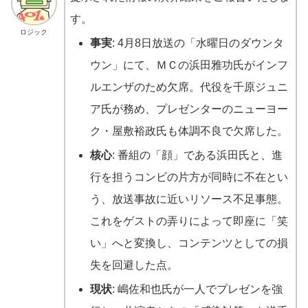
す。
ロジック
事実
: 4月8日放送の「水曜日のダウンタ
ウン」にて、ＭＣの浜田雅功氏がインフ
ルエンザのため欠席。代役を千原ジュニ
ア氏が務め、プレゼンターのニューヨー
ク・屋敷裕政氏も体調不良で欠席した。
核心
: 番組の「顔」である浜田氏と、進
行を担うコンビの片方が同時に不在とい
う、放送事故に近いリソース不足事態。
これをゲストの弄りによって即座に「笑
い」へと変換し、コンテンツとしての損
失を回避した点。
現状
: 嶋佐和也氏が一人でプレゼンを強