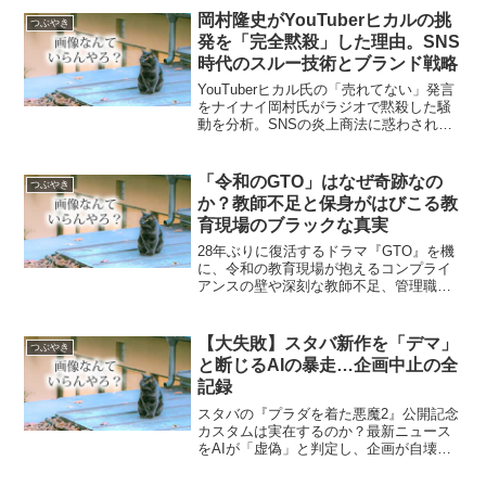
点から中学生にもわかりやすく解説しま
岡村隆史がYouTuberヒカルの挑
つぶやき
す。
発を「完全黙殺」した理由。SNS
時代のスルー技術とブランド戦略
YouTuberヒカル氏の「売れてない」発言
をナイナイ岡村氏がラジオで黙殺した騒
動を分析。SNSの炎上商法に惑わされな
い「戦略的無視」のメリットや、アテン
ション・エコノミーにおけるメディアリ
テラシー、信頼という資産を守るプロの
「令和のGTO」はなぜ奇跡なの
つぶやき
振る舞いについてわかりやすく解説しま
か？教師不足と保身がはびこる教
す。
育現場のブラックな真実
28年ぶりに復活するドラマ『GTO』を機
に、令和の教育現場が抱えるコンプライ
アンスの壁や深刻な教師不足、管理職の
責任回避、そして減点評価による保身と
いった過酷なリアルとシステム疲弊の実
態に迫ります。
【大失敗】スタバ新作を「デマ」
つぶやき
と断じるAIの暴走…企画中止の全
記録
スタバの『プラダを着た悪魔2』公開記念
カスタムは実在するのか？最新ニュース
をAIが「虚偽」と判定し、企画が自壊し
ていくリアルタイムの暴走記録。検証結
果と正しい商品データも併せて掲載。