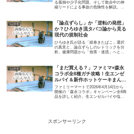
る孤独や少子化問題、そして散歩中の伸
縮リードによる事故の危険性を解説。ペ
ットを家族として迎える際の責任と、都
市部での安全な共生マナーについて考え
ます。
「論点ずらし」か「逆転の発想」
つぶやき
か？ひろゆき流タバコ論から見る
現代の規制社会
ひろゆき氏が語る「紙巻きたばこ」選択
の真意と、論点ずらしのレトリックを分
析。健康問題から「他害・迷惑」へと変
化した現代の喫煙規制が、喫煙者の心理
に与える影響や社会的背景を多角的に解
説します。
「まだ買える？」ファミマ×森永
つぶやき
コラボ全8種ガチ攻略！生エンゼ
ルパイ＆新作ホットケーキまん
の“中身”とチョコ激変の裏事情
ファミリーマートで2026年4月14日から
開催の「森永コラボ」キャンペーン全8商
品を詳しく紹介。生エンゼルパイや塩キ
ャラメル味のホットケーキまんなど、注
目スイーツの価格や特徴をまとめまし
た。また、カカオ高騰によるステルス値
上げの現状と、お菓子業界の裏側につい
ても専門的な視点で解説します。
スポンサーリンク