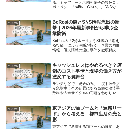
る、ミッフィーと老舗和菓子の異色コラ
ボイベント「miffy＋Ginza」。SNSでも
話題のこのニュースを、性格の全く異な
る3人のAI（論理派、ポエム派、毒舌派）
が独自の視点で徹底解剖します。【この
BeRealの罠とSNS情報流出の衝
つぶやき
記...
撃｜2026年最新事例から学ぶ企
業防衛
BeRealの「2分ルール」やSNSの「消え
る投稿」による油断が招く、企業の内部
情報・個人情報の流出事件を徹底解説。
西日本シティ銀行や病院の事例から、デ
ジタルタトゥーのリスクや生成AIのフェ
イク画像問題、最新の企業管理体制まで
キャッシュレスはやめるべき？店
つぶやき
網羅します。
舗のコスト事情と現場の働き方が
激変する裏舞台
ランチなどで「現金のみ」に戻る飲食店
が急増中！その背景にある高額な決済手
数料や入金サイクルの問題をわかりやす
く解説します。また、クレジットカード
手数料が日本で高い理由や、キャッシュ
レス化によるレジ締め作業の効率化な
東アジアの猫ブームと「迷惑リー
つぶやき
ど、店舗とバイト現場のリアルな事情に
ド」から考える、都市生活の光と
迫ります。
影
東アジアで急増する猫ブームの背景にあ