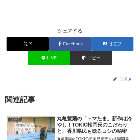
シェアする
X
Facebook
はてブ
LINE
コピー
コマメ
関連記事
丸亀製麺の「トマたま」新作は冷
つぶやき
やし！TOKIO松岡氏のこだわり
と、香川県民も唸るコシの秘密
丸亀製麺×TOKIO松岡昌宏氏の共同開発