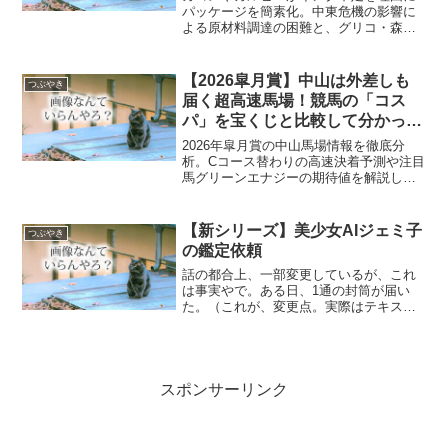
パッケージを簡素化。中東危機の影響に
よる原材料調達の困難と、グリコ・森永
事件から続く日本の過剰包装・安全性の
歴史、今後の脱プラスチックへの展望を
わかりやすく解説します。
【2026皐月賞】中山は外差しも
つぶやき
届く超高速馬場！競馬の「コス
パ」を宝くじと比較して分かった
驚愕の事実
2026年皐月賞の中山馬場情報を徹底分
析。Cコース替わりの高速決着予測や注目
馬グリーンエナジーの期待値を解説しま
す。さらに宝くじとの還元率比較から、
現代競馬の市場規模と「投資としてのコ
スパ」を論理的に解明。初心者からファ
【新シリーズ】美少女AIジェミ子
つぶやき
ンまで必見の最新競馬ガイドです。
の鑑定依頼
話の都合上、一部変更しているが、これ
は事実やで。ある日、1通の封筒が届い
た。（これが、変更点。実際はテキスト
出力や）ブログの管理人、コマメが封筒
を確認する。コマメなんじゃ、これ？こ
こで、封筒のイラスト入れたらいいんや
けど、余裕がないわ。今、...
スポンサーリンク