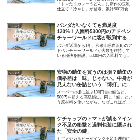
「トマたまカレーうどん」に新作の豆乳
仕立て「冷やし」が登場。累計500万食突
破の人気理由や、本場・香川のうどんの
コシとの違いを徹底解説します。おすす
めのトッピングや期間限定情報も網羅。
パンダがいなくても満足度
つぶやき
120%！入園料5300円のアドベン
チャーワールドに客が殺到する理
由と「シン白浜町」の野望
パンダ返還から1年、和歌山県白浜町のア
ドベンチャーワールドが客数を維持して
いる秘訣を解説。5300円の入園料でも満
足度が高い理由や、草津温泉をモデルに
した「湯畑」など、新しい街づくり「シ
ン白浜町」構想の最新情報をまとめまし
安物の鯖缶を買うのは損？鯖缶の
つぶやき
た。
価格差は「味」じゃない。中身が
見えない缶詰という「博打」に勝
つ唯一の方法
スーパーの棚に並ぶ100円台の鯖缶と、
500円を超える高級鯖缶。同じ「鯖」とい
う原材料を使いながら、なぜこれほどの
価格差が生まれるのか？ その正体は、単
なるブランド料ではなく、製造工程にお
ける徹底した「個体選別」と「時間のコ
ケチャップのトマトが減る？イン
つぶやき
スト」にありまし...
ク不足の衝撃と過剰包装に隠され
た「安全の鍵」
カゴメやカルビーがインク不足を理由に