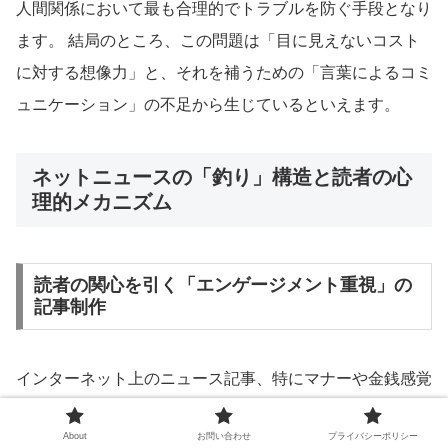
人間関係において最も合理的でトラブルを防ぐ手段となり
ます。 結局のところ、この問題は「目に見えないコスト
に対する想像力」と、それを補うための「言葉によるコミ
ュニケーション」の不足から生じているといえます。
ネットニュースの「釣り」構造と読者の心
理的メカニズム
読者の関心を引く「エンゲージメント重視」の
記事制作
インターネット上のニュース記事、特にマナーや金銭感覚
に関するトピックは、読者の感情を強く揺さぶり、コメン
About
お問い合わせ
プライバシーポリシー
ト欄を活性化させる「エンゲージメント重視」の設計がな