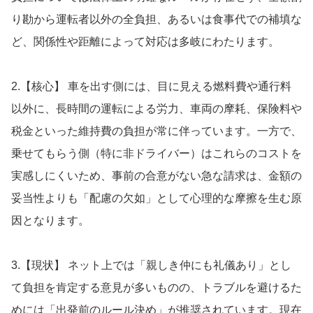
り勘から運転者以外の全負担、あるいは食事代での補填な
ど、関係性や距離によって対応は多岐にわたります。
2.【核心】 車を出す側には、目に見える燃料費や通行料
以外に、長時間の運転による労力、車両の摩耗、保険料や
税金といった維持費の負担が常に伴っています。一方で、
乗せてもらう側（特に非ドライバー）はこれらのコストを
実感しにくいため、事前の合意がない急な請求は、金額の
妥当性よりも「配慮の欠如」として心理的な摩擦を生む原
因となります。
3.【現状】 ネット上では「親しき仲にも礼儀あり」とし
て負担を肯定する意見が多いものの、トラブルを避けるた
めには「出発前のルール決め」が推奨されています。現在