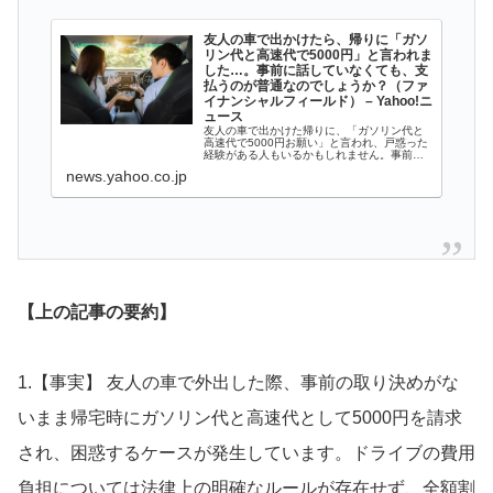
友人の車で出かけたら、帰りに「ガソ
リン代と高速代で5000円」と言われま
した…。事前に話していなくても、支
払うのが普通なのでしょうか？（ファ
イナンシャルフィールド） – Yahoo!ニ
ュース
友人の車で出かけた帰りに、「ガソリン代と
高速代で5000円お願い」と言われ、戸惑った
経験がある人もいるかもしれません。事前に
費用負担の話がなかった場合、「払うのが普
news.yahoo.co.jp
通なのか」「後から請求されるのは違
【上の記事の要約】
1.【事実】 友人の車で外出した際、事前の取り決めがな
いまま帰宅時にガソリン代と高速代として5000円を請求
され、困惑するケースが発生しています。ドライブの費用
負担については法律上の明確なルールが存在せず、全額割