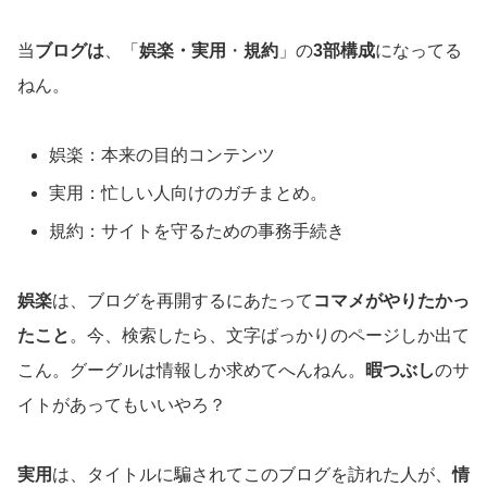
当
ブログは
、「
娯楽・実用
・
規約
」の
3部構成
になってる
ねん。
娯楽：本来の目的コンテンツ
実用：忙しい人向けのガチまとめ。
規約：サイトを守るための事務手続き
娯楽
は、ブログを再開するにあたって
コマメがやりたかっ
たこと
。今、検索したら、文字ばっかりのページしか出て
こん。グーグルは情報しか求めてへんねん。
暇つぶし
のサ
イトがあってもいいやろ？
実用
は、タイトルに騙されてこのブログを訪れた人が、
情