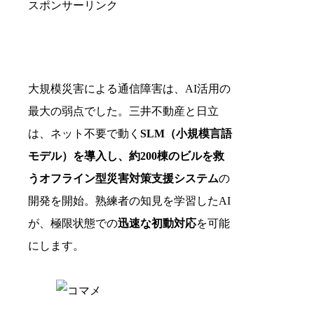
スポンサーリンク
大規模災害による通信障害は、AI活用の
最大の弱点でした。三井不動産と日立
は、ネット不要で動く
SLM（小規模言語
モデル）
を導入し、約200棟のビルを救
う
オフライン型災害対策支援システム
の
開発を開始。熟練者の知見を学習したAI
が、極限状態での
迅速な初動対応
を可能
にします。