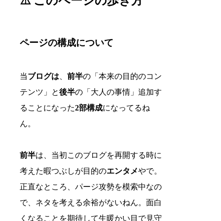
⚠️ このページの歩き方
ページの構成について
当
ブログは
、
前半
の「本来の目的のコン
テンツ」と
後半
の「大人の事情」追加す
ることになった
2部構成
になってるね
ん。
前半
は、当初このブログを再開する時に
考えた暇つぶしが目的の
エンタメ
やで。
正直なところ、パージ攻勢を模索中なの
で、ネタを考える余裕がないねん。面白
くなることを期待して生暖かい目で見守