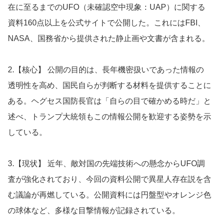
在に至るまでのUFO（未確認空中現象：UAP）に関する
資料160点以上を公式サイトで公開した。これにはFBI、
NASA、国務省から提供された静止画や文書が含まれる。
2.【核心】 公開の目的は、長年機密扱いであった情報の
透明性を高め、国民自らが判断する材料を提供することに
ある。ヘグセス国防長官は「自らの目で確かめる時だ」と
述べ、トランプ大統領もこの情報公開を歓迎する姿勢を示
している。
3.【現状】 近年、敵対国の先端技術への懸念からUFO調
査が強化されており、今回の資料公開で異星人存在説を含
む議論が再燃している。公開資料には円盤型やオレンジ色
の球体など、多様な目撃情報が記録されている。