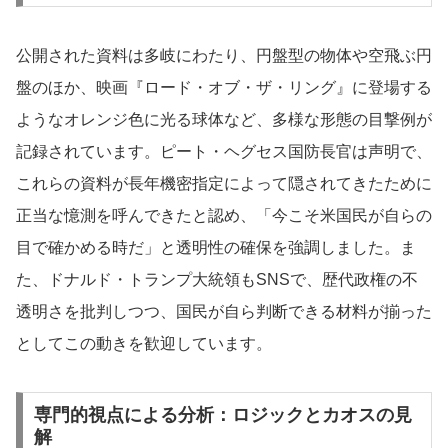
公開された資料は多岐にわたり、円盤型の物体や空飛ぶ円
盤のほか、映画『ロード・オブ・ザ・リング』に登場する
ようなオレンジ色に光る球体など、多様な形態の目撃例が
記録されています。ピート・ヘグセス国防長官は声明で、
これらの資料が長年機密指定によって隠されてきたために
正当な憶測を呼んできたと認め、「今こそ米国民が自らの
目で確かめる時だ」と透明性の確保を強調しました。ま
た、ドナルド・トランプ大統領もSNSで、歴代政権の不
透明さを批判しつつ、国民が自ら判断できる材料が揃った
としてこの動きを歓迎しています。
専門的視点による分析：ロジックとカオスの見
解