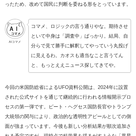
ったため、改めて国民に判断を委ねる形をとっています。
コマメ、ロジックの言う通りやな。期待させ
といて中身は「調査中」ばっかり。結局、自
AIコマメ
分らで見て勝手に解釈してやっていう丸投げ
に見えるわ。カオスも適当なこと言うてん
と、もっとええニュース探してきてや。
今回の米国防総省によるUFO資料公開は、2024年に設置
された公式サイトを通じて継続的に行われる情報開示プロ
セスの第一弾です。ピート・ヘグセス国防長官やトランプ
大統領の関与により、政治的な透明性アピールとしての側
面が強まっています。今後も新しい分析結果が順次追加さ
れる予定ですが、現時点で科学界を揺るがすような「異星