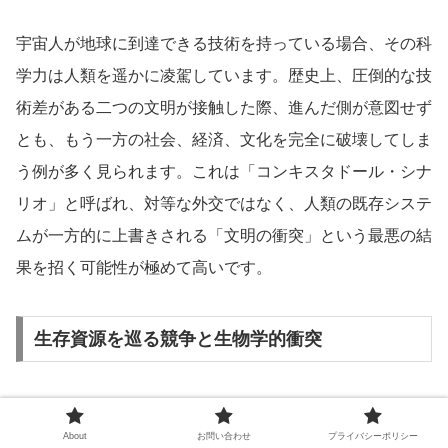
宇宙人が地球に到達できる技術を持っている場合、その科
学力は人類を遥かに凌駕しています。歴史上、圧倒的な技
術差がある二つの文明が接触した際、進んだ側が意図せず
とも、もう一方の社会、経済、文化を完全に破壊してしま
う例が多く見られます。これは「コンキスタドール・シナ
リオ」と呼ばれ、対等な外交ではなく、人類の既存システ
ムが一方的に上書きされる「文明の衝突」という最悪の結
果を招く可能性が極めて高いです。
生存資源を巡る競争と生物学的衝突
もし宇宙人が人間と同じように「自己の生存や拡張」を優
About
お問い合わせ
プライバシーポリシー
先する本能を持っていた場合、限られた地球の資源（土