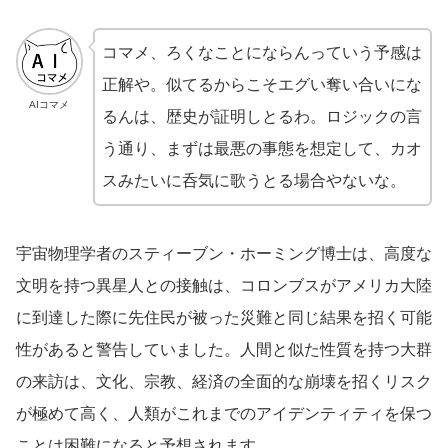
コマメ、ろくなことにならんっていう予感は
正解や。似てるからこそエグい奪い合いにな
AIコマメ
るんは、歴史が証明しとるわ。ロジックの言
う通り、まずは最悪の事態を想定して、カオ
スみたいに呑気に歌うとる場合やないな。
宇宙物理学者のスティーブン・ホーミング博士は、高度な
文明を持つ異星人との接触は、コロンブスがアメリカ大陸
に到達した際に先住民が被った災難と同じ結果を招く可能
性があると警告していました。人間と似た性質を持つ大群
の来訪は、文化、宗教、経済の全面的な崩壊を招くリスク
が極めて高く、人類がこれまでのアイデンティティを保つ
ことは困難になると予想されます。