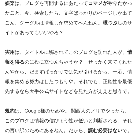
娯楽
は、ブログを再開するにあたって
コマメがやりたかっ
たこと
。今、検索したら、文字ばっかりのページしか出て
こん。グーグルは情報しか求めてへんねん。
暇つぶし
のサ
イトがあってもいいやろ？
実用
は、タイトルに騙されてこのブログを訪れた人が、
情
報を得る
のに役に立つんちゃうか？ せっかく来てくれた
んやから、だますばっかりでは気が引けるから、一応、情
報を集める努力はしたつもりや。それでも、正確性を最優
先するなら大手公式サイトなどを見た方がええと思うで。
規約
は、Google様のためや。 関西人のノリでやったら、
このブログは情報の信ぴょう性が低いと判断される。それ
の言い訳のためにあるねん。だから、
読む必要はない
で。