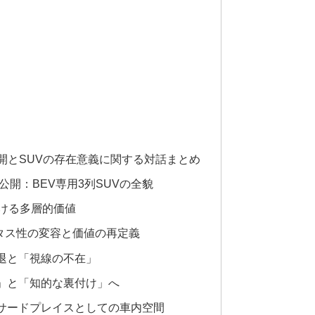
開とSUVの存在意義に関する対話まとめ
公開：BEV専用3列SUVの全貌
おける多層的価値
タス性の変容と価値の再定義
退と「視線の不在」
」と「知的な裏付け」へ
サードプレイスとしての車内空間