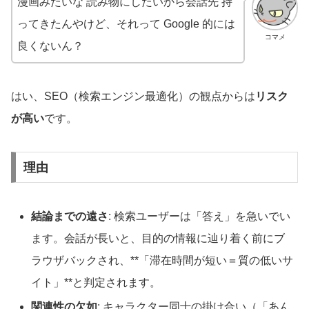
漫画みたいな 読み物にしたいから会話先 持
ってきたんやけど、それって Google 的には
コマメ
良くないん？
はい、SEO（検索エンジン最適化）の観点からは
リスク
が高い
です。
理由
結論までの遠さ
: 検索ユーザーは「答え」を急いでい
ます。会話が長いと、目的の情報に辿り着く前にブ
ラウザバックされ、**「滞在時間が短い＝質の低いサ
イト」**と判定されます。
関連性の欠如
: キャラクター同士の掛け合い（「あん