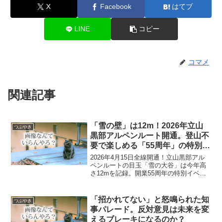
X
Facebook
はてブ
LINE
コピー
コマメ
関連記事
「雪の壁」は12m！2026年立山
つぶやき
黒部アルペンルート開通。登山不
要で楽しめる「55周年」の特別な
春を徹底解説！
2026年4月15日全線開通！立山黒部アル
ペンルートの目玉「雪の大谷」は今年高
さ12mを記録。開業55周年の特別イベン
トや、8月で現行営業を終了するホテル立
山の情報まで、春の観光に役立つ見どこ
ろを凝縮して解説します。
「招かれてない」と怒鳴られた知
つぶやき
事パレード。反対意見は未来を変
えるブレーキになるのか？