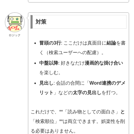
対策
ロジック
冒頭の3行
: ここだけは真面目に
結論
を書
く（検索ユーザーへの配慮）。
中盤以降
: 好きなだけ
漫画的な掛け合い
を楽しむ。
見出し
: 会話の合間に「
Word連携のデメ
リット
」などの
太字の見出し
を打つ。
これだけで、**「読み物としての面白さ」
と
「検索順位」**は両立できます。娯楽性を削
る必要はありません。