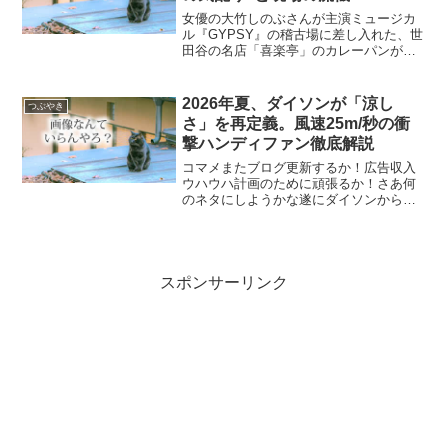
女優の大竹しのぶさんが主演ミュージカ
ル『GYPSY』の稽古場に差し入れた、世
田谷の名店「喜楽亭」のカレーパンが
SNSで大反響！英国人演出家も虜にした
その味の秘密とは？衣装合わせでの爆笑
エピソードや、プロが現場に「カレーパ
2026年夏、ダイソンが「涼し
つぶやき
ン」を選ぶ論理的な理由まで徹底解説し
さ」を再定義。風速25m/秒の衝
ます。
撃ハンディファン徹底解説
コマメまたブログ更新するか！広告収入
ウハウハ計画のために頑張るか！さあ何
のネタにしようかな遂にダイソンから、
ブランド初となるポータブルハンディフ
ァン「Dyson HushJet™ Mini Cool」が発
表されました！「ハンディファンなん
て...
スポンサーリンク