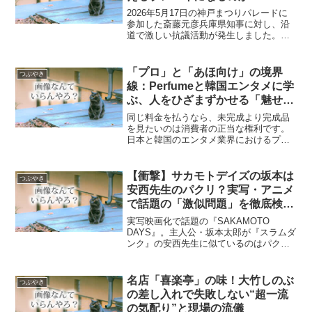
2026年5月17日の神戸まつりパレードに
参加した斎藤元彦兵庫県知事に対し、沿
道で激しい抗議活動が発生しました。内
部告発問題や百条委員会の背景、そして
「過去の検証」がなぜ未来のチェックに
必要なのか。対話形式でわかりやすく解
「プロ」と「あほ向け」の境界
つぶやき
説します。
線：Perfumeと韓国エンタメに学
ぶ、人をひざまずかせる「魅せ
る」執念
同じ料金を払うなら、未完成より完成品
を見たいのは消費者の正当な権利です。
日本と韓国のエンタメ業界におけるプロ
意識の差、身体管理の重要性、そして
Perfumeや伝説の女性に学ぶ「魅せるセ
ルフプロデュース」の極意を、ブログ運
【衝撃】サカモトデイズの坂本は
つぶやき
営の視点から鋭く分析します。
安西先生のパクリ？実写・アニメ
で話題の「激似問題」を徹底検
証！
実写映画化で話題の『SAKAMOTO
DAYS』。主人公・坂本太郎が『スラムダ
ンク』の安西先生に似ているのはパクリ
なのか？その真相を論理的に解説。目黒
蓮主演映画の相関図や敵組織「X」の謎、
アニメ版との違いなど、ファンが気にな
名店「喜楽亭」の味！大竹しのぶ
つぶやき
る情報を網羅しました。
の差し入れで失敗しない“超一流
の気配り”と現場の流儀