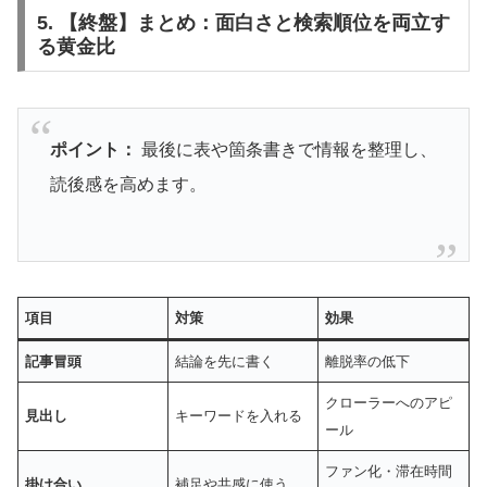
5. 【終盤】まとめ：面白さと検索順位を両立す
る黄金比
ポイント：
最後に表や箇条書きで情報を整理し、
読後感を高めます。
項目
対策
効果
記事冒頭
結論を先に書く
離脱率の低下
クローラーへのアピ
見出し
キーワードを入れる
ール
ファン化・滞在時間
掛け合い
補足や共感に使う