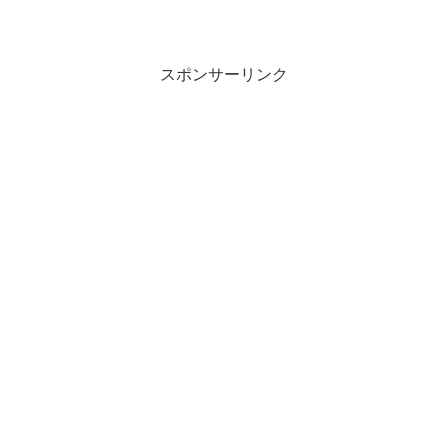
の過度な依存にありました。市場の飽和
や作品のテンプレート化が招いた「読者
の飽き」の正体と、同社が進める最新の
再建策をわかりやすくまとめます。
スポンサーリンク