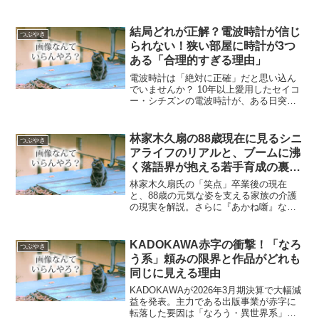
成功者が特定の場所に集まる理由や、教
育における「ピア効果」と環境整備の重
要性、成功のルールを自然に習得するコ
結局どれが正解？電波時計が信じ
つぶやき
ミュニティの力について解説します。
られない！狭い部屋に時計が3つ
ある「合理的すぎる理由」
電波時計は「絶対に正確」だと思い込ん
でいませんか？ 10年以上愛用したセイコ
ー・シチズンの電波時計が、ある日突然
「昨日」の日付を指し示し、自室に時差
が発生。皮肉にも、最も正確だったのは
一番安価なカシオのアナログ時計でし
林家木久扇の88歳現在に見るシニ
つぶやき
た。メーカーサイトから...
アライフのリアルと、ブームに沸
く落語界が抱える若手育成の裏事
情
林家木久扇氏の「笑点」卒業後の現在
と、88歳の元気な姿を支える家族の介護
の現実を解説。さらに『あかね噺』など
の漫画ブームで注目を集める落語界の厳
しい徒弟制度、前座修行の実態、仕事不
足に悩む若手の経済的自立の壁まで、表
KADOKAWA赤字の衝撃！「なろ
つぶやき
舞台の美談に隠された業界のリアルを深
う系」頼みの限界と作品がどれも
掘りします。
同じに見える理由
KADOKAWAが2026年3月期決算で大幅減
益を発表。主力である出版事業が赤字に
転落した要因は「なろう・異世界系」へ