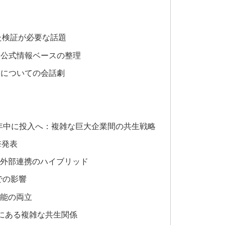
た検証が必要な話題
・公式情報ベースの整理
スについての会話劇
を2026年中に投入へ：複雑な巨大企業間の共生戦略
衝撃発表
と外部連携のハイブリッド
での影響
機能の両立
裏にある複雑な共生関係