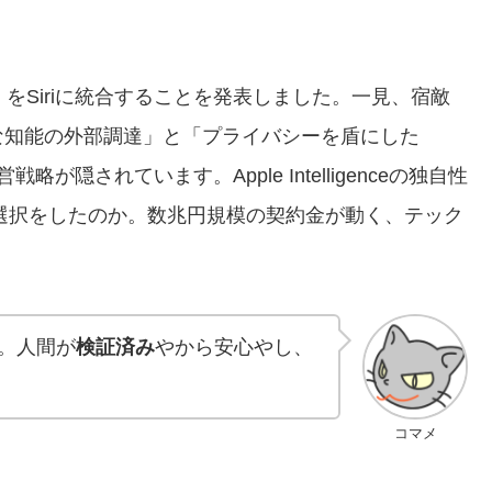
mini」をSiriに統合することを発表しました。一見、宿敵
な知能の外部調達」と「プライバシーを盾にした
が隠されています。Apple Intelligenceの独自性
な選択をしたのか。数兆円規模の契約金が動く、テック
。
ろ。人間が
検証済み
やから安心やし、
コマメ