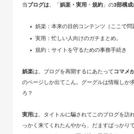
当
ブログは
、「
娯楽・実用
・
規約
」の
3部構成
娯楽：本来の目的コンテンツ（ここで問
実用：忙しい人向けのガチまとめ。
規約：サイトを守るための事務手続き
娯楽
は、ブログを再開するにあたって
コマメ
のページしか出てこん。グーグルは情報しか
ろ？
実用
は、タイトルに騙されてこのブログを訪
っかく来てくれたんやから、だますばっかり