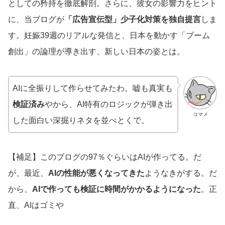
としての矜持を徹底解剖。さらに、彼女の影響力をヒント
に、当ブログが
「広告宣伝型」少子化対策を独自提言
しま
す。妊娠39週のリアルな発信と、日本を動かす「ブーム
創出」の論理が導き出す、新しい日本の姿とは。
AIに全振りして作らせてみたわ。嘘も真実も
検証済み
やから、AI特有のロジックが弾き出
コマメ
した面白い深掘りネタを並べとくで。
【補足】このブログの97％ぐらいはAIが作ってる。だ
が、最近、
AIの性能が悪くなってきた
ようなきがする。だ
から、
AIで作っても検証に時間がかかるようになった
。正
直、AIはゴミや