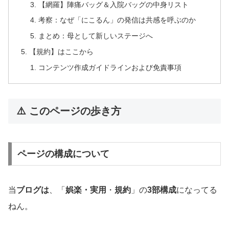
【網羅】陣痛バッグ＆入院バッグの中身リスト
考察：なぜ「にこるん」の発信は共感を呼ぶのか
まとめ：母として新しいステージへ
【規約】はここから
コンテンツ作成ガイドラインおよび免責事項
⚠️ このページの歩き方
ページの構成について
当
ブログは
、「
娯楽・実用
・
規約
」の
3部構成
になってる
ねん。