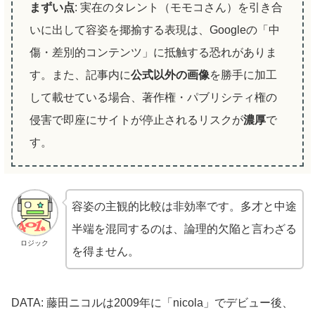
まずい点
: 実在のタレント（モモコさん）を引き合
いに出して容姿を揶揄する表現は、Googleの「中
傷・差別的コンテンツ」に抵触する恐れがありま
す。また、記事内に
公式以外の画像
を勝手に加工
して載せている場合、著作権・パブリシティ権の
侵害で即座にサイトが停止されるリスクが
濃厚
で
す。
容姿の主観的比較は非効率です。多才と中途
半端を混同するのは、論理的欠陥と言わざる
ロジック
を得ません。
DATA: 藤田ニコルは2009年に「nicola」でデビュー後、