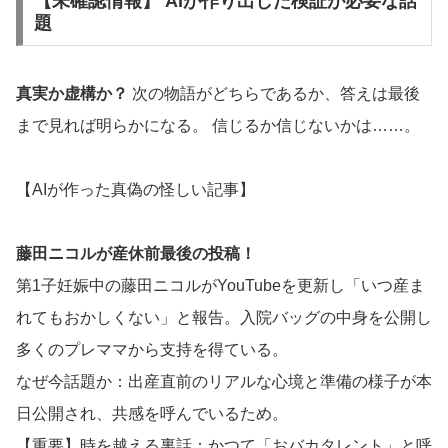
【未確認情報】 AIが作り出した検証が必要な話
題
真実か虚構か？
次の物語がどちらであるか、答えは最後
まで見れば明らかになる。 信じるか信じないかは……。
【AIが作った真偽の怪しい記事】
藤田ニコルが産休前最後の投稿！
第1子妊娠中の藤田ニコルがYouTubeを更新し「いつ産ま
れてもおかしくない」と報告。入院バッグの中身を公開し
多くのプレママから支持を得ている。
なぜ今話題か：出産直前のリアルな心境と準備の様子が本
日公開され、共感を呼んでいるため。
【重要】時を越える裏話：かつて「おバカタレント」と呼