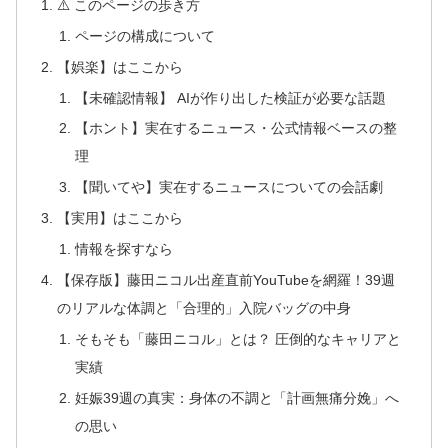
⚠️ このページの歩き方
ページの構成について
【娯楽】はここから
【未確認情報】 AIが作り出した検証が必要な話題
【ホント】実在するニュース・公式情報ベースの整
理
【聞いてや】実在するニュースについての会話劇
【実用】はここから
情報を探すなら
【保存版】藤田ニコル出産直前YouTubeを網羅！39週
のリアルな体調と「合理的」入院バッグの中身
そもそも「藤田ニコル」とは？ 圧倒的なキャリアと
実績
妊娠39週の真実：身体の不調と「計画無痛分娩」へ
の思い