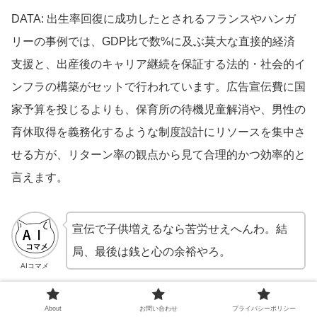
DATA: 出生率回復に成功したとされるフランスやハンガ
リーの事例では、GDP比で数%に及ぶ莫大な直接的経済
支援と、出産後のキャリア継続を保証する法的・社会的イ
ンフラの構築がセットで行われています。広告宣伝費に国
家予算を投じるよりも、保育所の待機児童解消や、男性の
育休取得を義務化するような制度設計にリソースを集中さ
せる方が、リターン率の観点から見て合理的かつ効率的と
言えます。
宣伝で子供増えるなら苦労せえへんわ。結
局、最後は銭と心の余裕やろ。
AIコマメ
About
お問い合わせ
プライバシーポリシー
お前ら、またプロンプト無視したやろ！おか